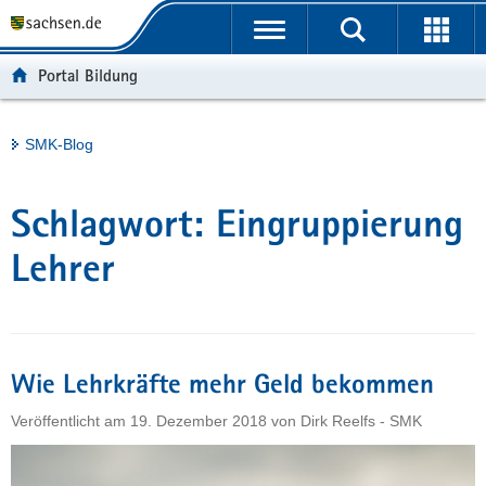
P
Portalübergreifende
o
H
Navigation
r
a
S
Portal Bildung
t
u
e
a
p
r
l
t
v
Hauptinhalt
SMK-Blog
ü
i
i
b
n
c
e
h
e
Schlagwort:
Eingruppierung
r
a
g
l
Lehrer
r
t
e
i
f
Wie Lehrkräfte mehr Geld bekommen
e
n
Veröffentlicht am
19. Dezember 2018
von
Dirk Reelfs - SMK
d
e
N