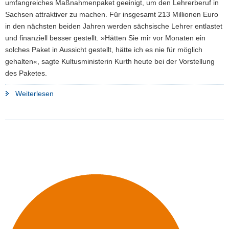
umfangreiches Maßnahmenpaket geeinigt, um den Lehrerberuf in
Sachsen attraktiver zu machen. Für insgesamt 213 Millionen Euro
in den nächsten beiden Jahren werden sächsische Lehrer entlastet
und finanziell besser gestellt. »Hätten Sie mir vor Monaten ein
solches Paket in Aussicht gestellt, hätte ich es nie für möglich
gehalten«, sagte Kultusministerin Kurth heute bei der Vorstellung
des Paketes.
"Ministerin
Weiterlesen
Kurth
erleichtert:
Staatsregierung
schnürt
Lehrermaßnahmenpaket
von
213
Millionen
Euro"