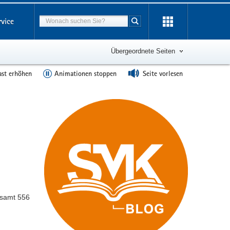
Suchbegriff
rvice
Suche starten
Übergeordnete Seiten
ast erhöhen
Animationen stoppen
Seite vorlesen
esamt 556