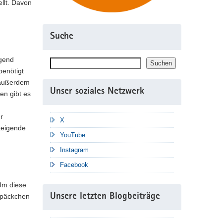
llt. Davon
Suche
ügend
Suchen
Suchen
benötigt
 außerdem
Unser soziales Netzwerk
en gibt es
r
X
teigende
YouTube
Instagram
Facebook
Um diese
späckchen
Unsere letzten Blogbeiträge