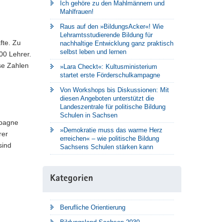
Ich gehöre zu den Mahlmännern und
Mahlfrauen!
Raus auf den »BildungsAcker«! Wie
Lehramtsstudierende Bildung für
fte. Zu
nachhaltige Entwicklung ganz praktisch
selbst leben und lernen
00 Lehrer.
se Zahlen
»Lara Checkt«: Kultusministerium
startet erste Förderschulkampagne
Von Workshops bis Diskussionen: Mit
diesen Angeboten unterstützt die
Landeszentrale für politische Bildung
Schulen in Sachsen
mpagne
»Demokratie muss das warme Herz
rer
erreichen« – wie politische Bildung
sind
Sachsens Schulen stärken kann
Kategorien
Berufliche Orientierung