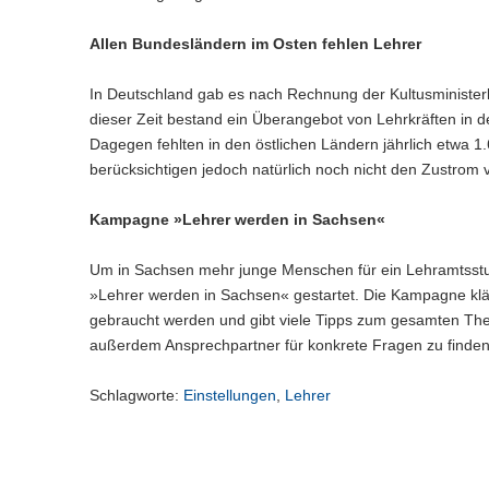
n
e
c
w
a
)
l
h
e
l
Allen Bundesländern im Osten fehlen Lehrer
n
s
c
w
)
e
h
e
In Deutschland gab es nach Rechnung der Kultusminister
l
s
c
dieser Zeit bestand ein Überangebot von Lehrkräften in 
n
e
h
)
Dagegen fehlten in den östlichen Ländern jährlich etwa 1
l
s
n
berücksichtigen jedoch natürlich noch nicht den Zustrom 
e
)
l
n
Kampagne »Lehrer werden in Sachsen«
)
Um in Sachsen mehr junge Menschen für ein Lehramtsstu
»Lehrer werden in Sachsen« gestartet. Die Kampagne klä
gebraucht werden und gibt viele Tipps zum gesamten The
außerdem Ansprechpartner für konkrete Fragen zu finden
Schlagworte:
Einstellungen
,
Lehrer