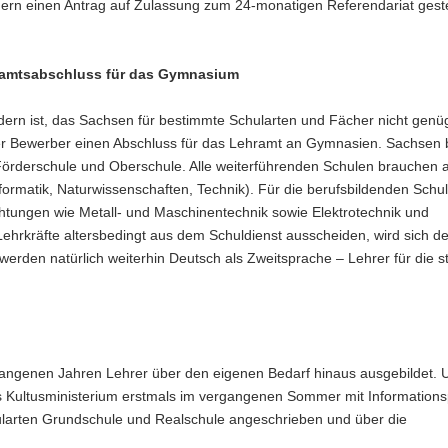
n einen Antrag auf Zulassung zum 24-monatigen Referendariat geste
ramtsabschluss für das Gymnasium
dern ist, das Sachsen für bestimmte Schularten und Fächer nicht gen
er Bewerber einen Abschluss für das Lehramt an Gymnasien. Sachsen 
, Förderschule und Oberschule. Alle weiterführenden Schulen brauchen
ormatik, Naturwissenschaften, Technik). Für die berufsbildenden Schul
chtungen wie Metall- und Maschinentechnik sowie Elektrotechnik und
ehrkräfte altersbedingt aus dem Schuldienst ausscheiden, wird sich de
erden natürlich weiterhin Deutsch als Zweitsprache – Lehrer für die s
angenen Jahren Lehrer über den eigenen Bedarf hinaus ausgebildet. 
s Kultusministerium erstmals im vergangenen Sommer mit Information
ularten Grundschule und Realschule angeschrieben und über die