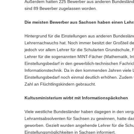
BNE - Bildung für nachhaltige
-
e
Außerdem hatten 225 Bewerber aus anderen Bundesländer
s
n
g
e
r
(
Entwicklung
P
a
b
W
sind 89 Bewerber zugelassen worden.
e
e
i
t
i
o
-
v
e
s
n
g
a
n
r
(
Lehrkräftebildung
P
b
i
W
e
Die meisten Bewerber aus Sachsen haben einen Leh
e
l
e
t
i
o
-
e
g
s
n
w
i
a
n
r
(
Weiterbildung
P
b
W
a
e
e
g
Hintergrund für die Einstellungen aus anderen Bundeslän
l
e
t
i
o
-
e
s
t
c
e
w
i
Lehrernachwuchs hat. Noch immer besitzt der Großteil d
a
n
r
Beratung und Unterstützung
P
b
W
h
n
i
e
g
l
e
jedoch vor allem Lehrer für die Schularten Grundschule
t
o
-
e
s
e
c
e
o
w
i
a
Lehrer für die sogenannten MINT-Fächer (Mathematik, Inf
r
Geschützter Bereich
P
b
e
s
h
n
e
g
n
l
t
Einstellungsbedarf in den gewerblich-technischen Fachri
o
-
l
W
s
e
c
e
w
a
r
Hilfe bei Anmeldeproblemen
Informationstechnik. Da in den kommenden Jahren viele L
P
n
e
e
s
h
n
e
l
t
o
)
Einstellungsbedarf noch einmal deutlich erhöhen. Zudem w
b
l
W
s
e
c
w
a
r
-
n
Zahl an Flüchtlingskindern gebraucht.
e
e
s
h
e
l
t
P
)
b
l
W
s
c
w
a
o
-
n
e
e
Kultusministerium wirbt mit Informationspäckchen
h
e
l
r
P
)
b
l
s
c
w
t
o
-
n
e
h
Viele westliche Bundesländer haben dagegen in den verg
e
a
r
P
)
l
s
c
Lehramtsabsolventen für Sachsen zu gewinnen, hatte da
l
t
o
n
e
h
w
geworben. Gezielt wurden angehende Lehrer für die Sch
a
r
)
l
s
e
l
Einstellungsmöglichkeiten in Sachsen informiert.
t