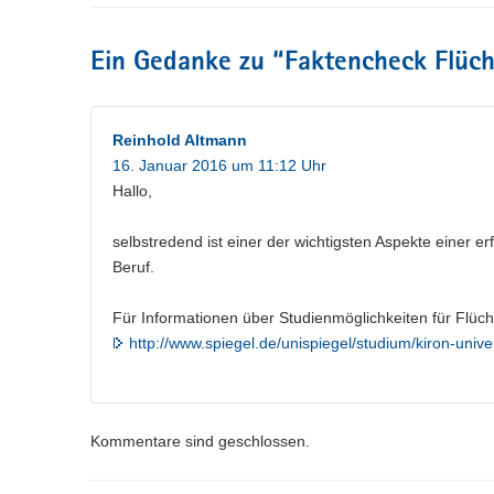
n
e
c
w
a
)
l
h
e
l
n
s
Ein Gedanke zu “
Faktencheck Flüch
c
w
)
e
h
e
l
s
c
n
e
h
Reinhold Altmann
)
l
s
16. Januar 2016 um 11:12 Uhr
n
e
Hallo,
)
l
n
)
selbstredend ist einer der wichtigsten Aspekte einer e
Beruf.
Für Informationen über Studienmöglichkeiten für Flücht
http://www.spiegel.de/unispiegel/studium/kiron-univ
Kommentare sind geschlossen.