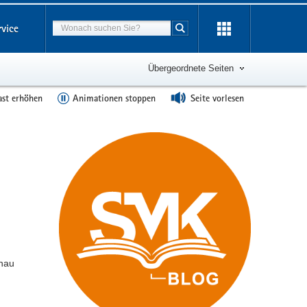
Suchbegriff
rvice
Suche starten
Übergeordnete Seiten
ast erhöhen
Animationen stoppen
Seite vorlesen
enau