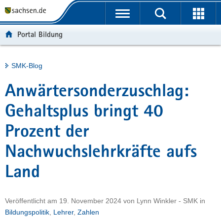
P
Portalübergreifende
o
H
Navigation
r
a
S
Portal Bildung
t
u
e
a
p
r
l
t
v
Hauptinhalt
SMK-Blog
ü
i
i
b
n
c
Anwärtersonderzuschlag:
e
h
e
r
a
Gehaltsplus bringt 40
g
l
Prozent der
r
t
e
Nachwuchslehrkräfte aufs
i
f
Land
e
n
d
Veröffentlicht am
19. November 2024
von
Lynn Winkler - SMK
in
e
Bildungspolitik
,
Lehrer
,
Zahlen
N