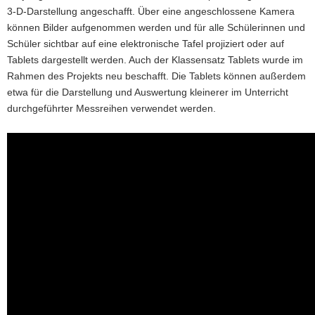
3-D­-Darstellung angeschafft. Über eine angeschlossene Kamera
können Bilder aufgenommen werden und für alle Schülerinnen und
Schüler sichtbar auf eine elektronische Tafel projiziert oder auf
Tablets dargestellt werden. Auch der Klassensatz Tablets wurde im
Rahmen des Projekts neu beschafft. Die Tablets können außerdem
etwa für die Darstellung und Auswertung kleinerer im Unterricht
durchgeführter Messreihen verwendet werden.