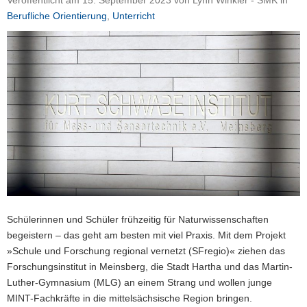
Veröffentlicht am
15. September 2023
von
Lynn Winkler - SMK
in
a
Berufliche Orientierung
,
Unterricht
v
i
g
a
t
i
o
n
Schülerinnen und Schüler frühzeitig für Naturwissenschaften
begeistern – das geht am besten mit viel Praxis. Mit dem Projekt
»Schule und Forschung regional vernetzt (SFregio)« ziehen das
Forschungsinstitut in Meinsberg, die Stadt Hartha und das Martin-
Luther-Gymnasium (MLG) an einem Strang und wollen junge
MINT-Fachkräfte in die mittelsächsische Region bringen.