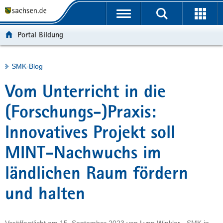
P
Portalübergreifende
o
H
Navigation
r
a
S
Portal Bildung
t
u
e
a
p
r
l
t
v
Hauptinhalt
SMK-Blog
ü
i
i
b
n
c
Vom Unterricht in die
e
h
e
r
a
(Forschungs-)Praxis:
g
l
Innovatives Projekt soll
r
t
e
MINT-Nachwuchs im
i
f
ländlichen Raum fördern
e
n
und halten
d
e
N