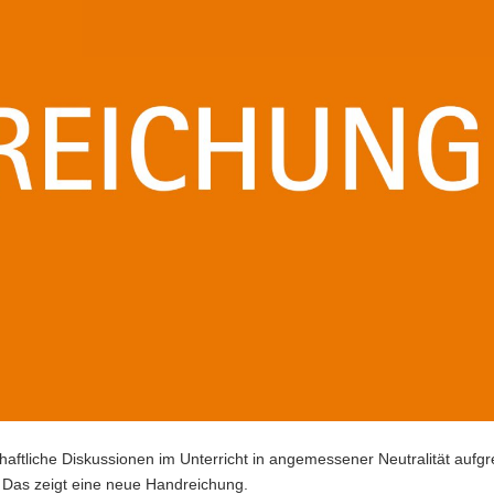
aftliche Diskussionen im Unterricht in angemessener Neutralität aufgr
? Das zeigt eine neue Handreichung.