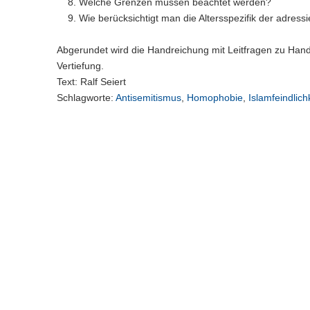
Welche Grenzen müssen beachtet werden?
Wie berücksichtigt man die Altersspezifik der adress
Abgerundet wird die Handreichung mit Leitfragen zu Han
Vertiefung.
Text: Ralf Seiert
Schlagworte:
Antisemitismus
,
Homophobie
,
Islamfeindlich