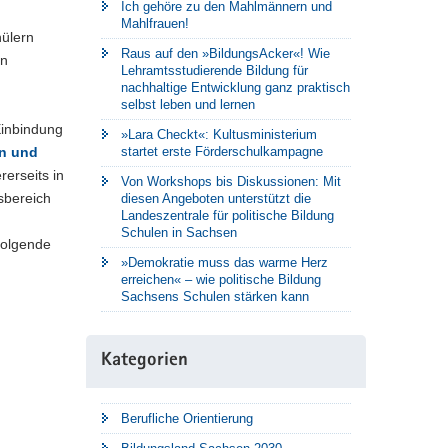
Ich gehöre zu den Mahlmännern und
Mahlfrauen!
hülern
Raus auf den »BildungsAcker«! Wie
en
Lehramtsstudierende Bildung für
nachhaltige Entwicklung ganz praktisch
selbst leben und lernen
Einbindung
»Lara Checkt«: Kultusministerium
en und
startet erste Förderschulkampagne
rerseits in
Von Workshops bis Diskussionen: Mit
sbereich
diesen Angeboten unterstützt die
Landeszentrale für politische Bildung
Schulen in Sachsen
folgende
»Demokratie muss das warme Herz
erreichen« – wie politische Bildung
Sachsens Schulen stärken kann
Kategorien
Berufliche Orientierung