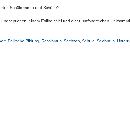
ierten Schülerinnen und Schüler?
dlungsoptionen, einem Fallbeispiel und einer umfangreichen Linksamm
keit
,
Politsche Bildung
,
Rassismus
,
Sachsen
,
Schule
,
Sexismus
,
Unterri