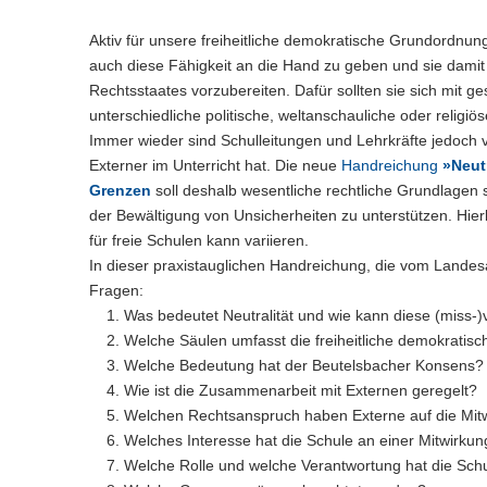
n
e
c
w
a
)
l
h
e
l
Aktiv für unsere freiheitliche demokratische Grundordnung
n
s
c
w
auch diese Fähigkeit an die Hand zu geben und sie damit
)
e
h
e
Rechtsstaates vorzubereiten. Dafür sollten sie sich mit g
l
s
c
unterschiedliche politische, weltanschauliche oder religiös
n
e
h
Immer wieder sind Schulleitungen und Lehrkräfte jedoch ve
)
l
s
Externer im Unterricht hat. Die neue
Handreichung
»Neut
n
e
)
Grenzen
soll deshalb wesentliche rechtliche Grundlagen so
l
n
der Bewältigung von Unsicherheiten zu unterstützen. Hierb
)
für freie Schulen kann variieren.
In dieser praxistauglichen Handreichung, die vom Landesa
Fragen:
Was bedeutet Neutralität und wie kann diese (miss-
Welche Säulen umfasst die freiheitliche demokrati
Welche Bedeutung hat der Beutelsbacher Konsens?
Wie ist die Zusammenarbeit mit Externen geregelt?
Welchen Rechtsanspruch haben Externe auf die Mit
Welches Interesse hat die Schule an einer Mitwirk
Welche Rolle und welche Verantwortung hat die Schu