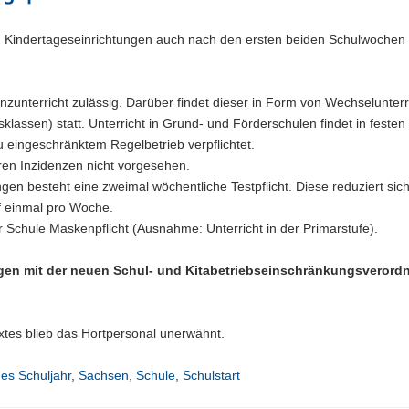
nd Kindertageseinrichtungen auch nach den ersten beiden Schulwochen
nzunterricht zulässig. Darüber findet dieser in Form von Wechselunterri
klassen) statt. Unterricht in Grund- und Förderschulen findet in festen
u eingeschränktem Regelbetrieb verpflichtet.
ren Inzidenzen nicht vorgesehen.
gen besteht eine zweimal wöchentliche Testpflicht. Diese reduziert sich
f einmal pro Woche.
 Schule Maskenpflicht (Ausnahme: Unterricht in der Primarstufe).
gen mit der neuen Schul- und Kitabetriebseinschränkungsverord
xtes blieb das Hortpersonal unerwähnt.
es Schuljahr
,
Sachsen
,
Schule
,
Schulstart