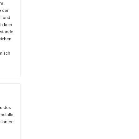
hr
e der
n und
h kein
bstände
eichen
misch
be des
nsfalle
planten