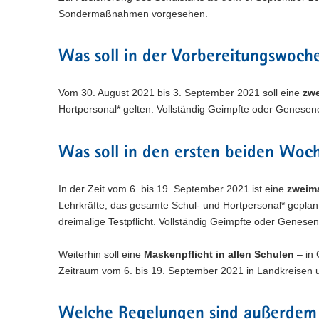
n
e
c
w
a
Sondermaßnahmen vorgesehen.
)
l
h
e
l
n
s
c
w
)
e
h
e
Was soll in der Vorbereitungswoch
l
s
c
n
e
h
)
Vom 30. August 2021 bis 3. September 2021 soll eine
zwe
l
s
n
Hortpersonal* gelten. Vollständig Geimpfte oder Genesene
e
)
l
n
Was soll in den ersten beiden Woc
)
In der Zeit vom 6. bis 19. September 2021 ist eine
zweima
Lehrkräfte, das gesamte Schul- und Hortpersonal* geplant
dreimalige Testpflicht. Vollständig Geimpfte oder Genesen
Weiterhin soll eine
Maskenpflicht in allen Schulen
– in 
Zeitraum vom 6. bis 19. September 2021 in Landkreisen u
Welche Regelungen sind außerdem