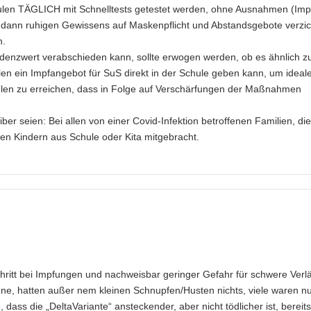
chulen TÄGLICH mit Schnelltests getestet werden, ohne Ausnahmen (Im
n dann ruhigen Gewissens auf Maskenpflicht und Abstandsgebote verzi
n.
denzwert verabschieden kann, sollte erwogen werden, ob es ähnlich z
n ein Impfangebot für SuS direkt in der Schule geben kann, um ideal
hulen zu erreichen, dass in Folge auf Verschärfungen der Maßnahmen
er seien: Bei allen von einer Covid-Infektion betroffenen Familien, die
den Kindern aus Schule oder Kita mitgebracht.
chritt bei Impfungen und nachweisbar geringer Gefahr für schwere Verlä
enne, hatten außer nem kleinen Schnupfen/Husten nichts, viele waren n
dass die „DeltaVariante“ ansteckender, aber nicht tödlicher ist, bereits