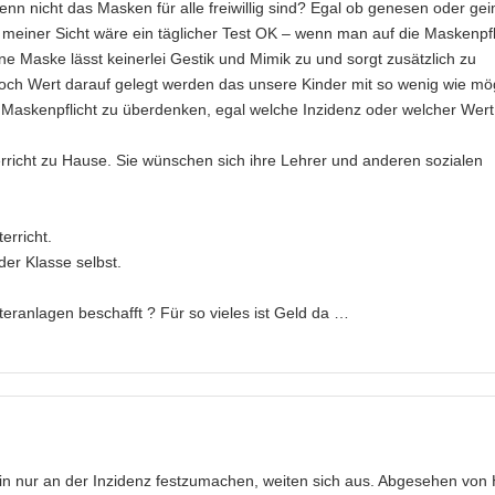
enn nicht das Masken für alle freiwillig sind? Egal ob genesen oder gei
us meiner Sicht wäre ein täglicher Test OK – wenn man auf die Maskenpfl
ine Maske lässt keinerlei Gestik und Mimik zu und sorgt zusätzlich zu
 doch Wert darauf gelegt werden das unsere Kinder mit so wenig wie mö
ie Maskenpflicht zu überdenken, egal welche Inzidenz oder welcher Wert
erricht zu Hause. Sie wünschen sich ihre Lehrer und anderen sozialen
erricht.
er Klasse selbst.
teranlagen beschafft ? Für so vieles ist Geld da …
in nur an der Inzidenz festzumachen, weiten sich aus. Abgesehen von 