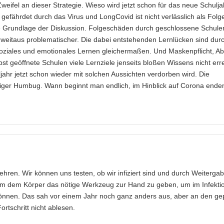
weifel an dieser Strategie. Wieso wird jetzt schon für das neue Schulja
gefährdet durch das Virus und LongCovid ist nicht verlässlich als Folg
e Grundlage der Diskussion. Folgeschäden durch geschlossene Schule
weitaus problematischer. Die dabei entstehenden Lernlücken sind durc
soziales und emotionales Lernen gleichermaßen. Und Maskenpflicht, A
lbst geöffnete Schulen viele Lernziele jenseits bloßen Wissens nicht err
ahr jetzt schon wieder mit solchen Aussichten verdorben wird. Die
lliger Humbug. Wann beginnt man endlich, im Hinblick auf Corona ende
ehren. Wir können uns testen, ob wir infiziert sind und durch Weiterga
um dem Körper das nötige Werkzeug zur Hand zu geben, um im Infektio
önnen. Das sah vor einem Jahr noch ganz anders aus, aber an den ge
rtschritt nicht ablesen.