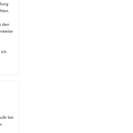
pfung
chten
u den
erweise
 ich
ufe bei
ur