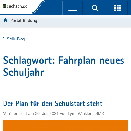
P
Portalübergreifende
o
H
Navigation
r
a
S
Portal Bildung
t
u
e
a
p
r
l
t
v
Hauptinhalt
SMK-Blog
ü
i
i
b
n
c
e
h
e
Schlagwort:
Fahrplan neues
r
a
g
l
Schuljahr
r
t
e
i
f
Der Plan für den Schulstart steht
e
n
Veröffentlicht am
30. Juli 2021
von
Lynn Winkler - SMK
d
e
N