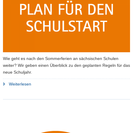
a
v
i
g
a
t
i
o
Wie geht es nach den Sommerferien an sächsischen Schulen
n
weiter? Wir geben einen Überblick zu den geplanten Regeln für das
neue Schuljahr.
"Der
Weiterlesen
Plan
für
den
Schulstart
steht"