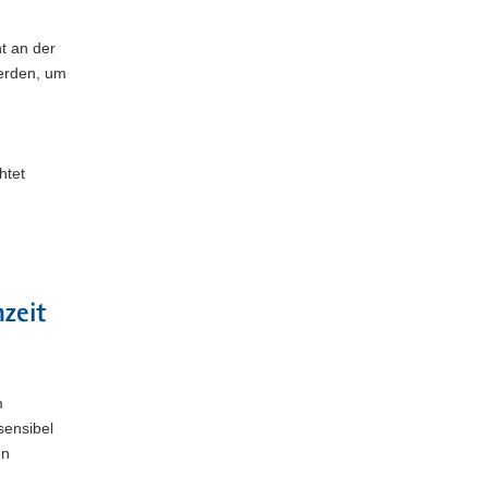
t an der
erden, um
htet
zeit
m
sensibel
en