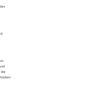
 des
ch
dem
 und
 die
trieben