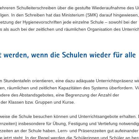
hreren Schulleiterschreiben über die gestufte Wiederaufnahme des Un
olgen. In den Schreiben hat das Ministerium (SMK) darauf hingewiesen,
setzung der Hygienevorschriften jede einzelne Schule – sowohl bei der
als auch bei der zeitlichen und räumlichen Organisation des Unterrich
t werden, wenn die Schulen wieder für alle
n Stundentafeln orientieren, eine dazu adäquate Unterrichtspräsenz wi
llen, räumlichen und zeitlichen Kapazitäten des Systems überfordern. V
sondere des Abstandsgebotes, eine Begrenzung der Anzahl der
ng der Klassen bzw. Gruppen und Kurse.
eitweise die Schule besuchen können und Unterrichtsangebote erhalten.
rnzeiten) insbesondere für Übung, Festigung und Vertiefung notwendig
zzeiten an der Schule haben. Lern- und Präsenzzeiten gut aufeinander
le jetzt steht. In der Regel werden die Schülerinnen und Schüler an be