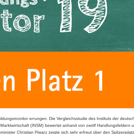
ldungsmonitor errungen. Die Vergleichsstudie des Instituts der deutsc
ale Marktwirtschaft (INSM) bewertet anhand von zwölf Handlungsfeldern 
minister Christian Piwarz zeigte sich sehr erfreut über den Spitzenplat