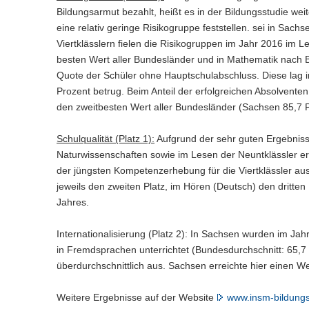
Bildungsarmut bezahlt, heißt es in der Bildungsstudie weit
eine relativ geringe Risikogruppe feststellen. sei in Sach
Viertklässlern fielen die Risikogruppen im Jahr 2016 im 
besten Wert aller Bundesländer und in Mathematik nach 
Quote der Schüler ohne Hauptschulabschluss. Diese lag i
Prozent betrug. Beim Anteil der erfolgreichen Absolven
den zweitbesten Wert aller Bundesländer (Sachsen 85,7 P
Schulqualität (Platz 1):
Aufgrund der sehr guten Ergebnisse
Naturwissenschaften sowie im Lesen der Neuntklässler err
der jüngsten Kompetenzerhebung für die Viertklässler au
jeweils den zweiten Platz, im Hören (Deutsch) den dritte
Jahres.
Internationalisierung (Platz 2): In Sachsen wurden im Jah
in Fremdsprachen unterrichtet (Bundesdurchschnitt: 65,7 
überdurchschnittlich aus. Sachsen erreichte hier einen W
Weitere Ergebnisse auf der Website
www.insm-bildungs