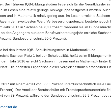
er. Bei früheren IQB-Bildungsstudien ließe sich für die Neuntklässler i
sen im Lesen eine relativ geringe Risikogruppe festgestellt worden. Auch
Lesen und in Mathematik relativ gering aus. Im Lesen erreichte Sachsen
Bayern den zweitbesten Wert. Verbesserungspotenzial bestehe jedoch 
m Jahr 2017 in Sachsen bei 8,2 Prozent, während sie im Bundesdurchs
ten an den Abgängern aus dem Berufsvorbereitungsjahr erreiche Sachs
rozent; Bundesdurchschnitt 50,0 Prozent).
 bei den letzten IQB- Schulleistungstests in Mathematik und
eicht Sachsen Platz 1 bei der Schulqualität, heißt es im Bildungsmonit
s dem Jahr 2016 erreicht Sachsen im Lesen und in Mathematik hinter 
n Platz. Die nächsten Ergebnisse dieser Vergleichsstudien erscheinen E
r 2017 mit einem Anteil von 53,9 Prozent unterdurchschnittlich viele Gr
Prozent). Der Anteil der Berufsschüler mit Fremdsprachenunterricht fi
ert von 79 Prozent, während der Bundesdurchschnitt 35,3 Prozent betr
monitor.de