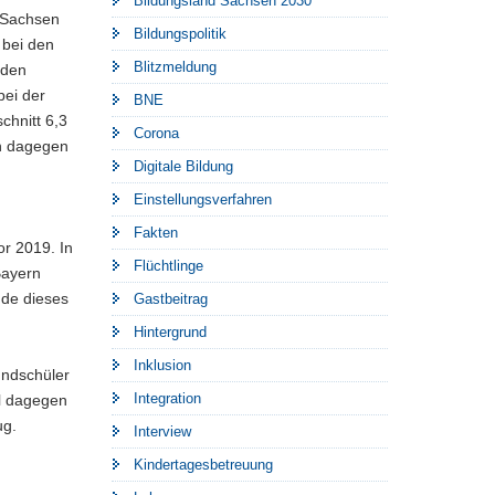
Bildungsland Sachsen 2030
n Sachsen
Bildungspolitik
 bei den
Blitzmeldung
 den
bei der
BNE
chnitt 6,3
Corona
en dagegen
Digitale Bildung
Einstellungsverfahren
Fakten
or 2019. In
Flüchtlinge
Bayern
nde dieses
Gastbeitrag
Hintergrund
Inklusion
undschüler
Integration
el dagegen
ug.
Interview
Kindertagesbetreuung