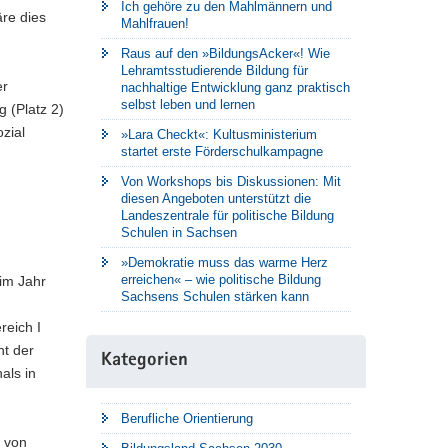
Ich gehöre zu den Mahlmännern und
äre dies
Mahlfrauen!
Raus auf den »BildungsAcker«! Wie
Lehramtsstudierende Bildung für
er
nachhaltige Entwicklung ganz praktisch
selbst leben und lernen
g (Platz 2)
zial
»Lara Checkt«: Kultusministerium
startet erste Förderschulkampagne
Von Workshops bis Diskussionen: Mit
diesen Angeboten unterstützt die
Landeszentrale für politische Bildung
Schulen in Sachsen
»Demokratie muss das warme Herz
erreichen« – wie politische Bildung
im Jahr
Sachsens Schulen stärken kann
reich I
nt der
Kategorien
als in
Berufliche Orientierung
 von