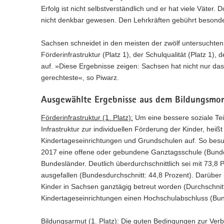
n
e
c
w
a
Erfolg ist nicht selbstverständlich und er hat viele Väter.
)
l
h
e
l
nicht denkbar gewesen. Den Lehrkräften gebührt besonder
n
s
c
w
)
e
h
e
Sachsen schneidet in den meisten der zwölf untersuchten
l
s
c
Förderinfrastruktur (Platz 1), der Schulqualität (Platz 1),
n
e
h
)
auf. »Diese Ergebnisse zeigen: Sachsen hat nicht nur das
l
s
n
gerechteste«, so Piwarz.
e
)
l
n
Ausgewählte Ergebnisse aus dem Bildungsmo
)
Förderinfrastruktur (1. Platz):
Um eine bessere soziale Tei
Infrastruktur zur individuellen Förderung der Kinder, hei
Kindertageseinrichtungen und Grundschulen auf. So besu
2017 eine offene oder gebundene Ganztagsschule (Bundesd
Bundesländer. Deutlich überdurchschnittlich sei mit 73,8
ausgefallen (Bundesdurchschnitt: 44,8 Prozent). Darüber 
Kinder in Sachsen ganztägig betreut worden (Durchschnit
Kindertageseinrichtungen einen Hochschulabschluss (Bund
Bildungsarmut (1. Platz):
Die guten Bedingungen zur Verb