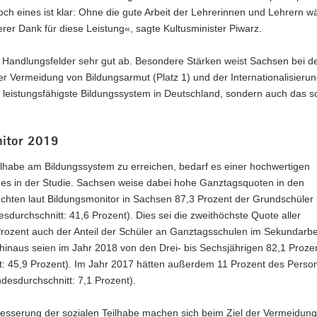
 Doch eines ist klar: Ohne die gute Arbeit der Lehrerinnen und Lehrern w
er Dank für diese Leistung«, sagte Kultusminister Piwarz.
 Handlungsfelder sehr gut ab. Besondere Stärken weist Sachsen bei d
 der Vermeidung von Bildungsarmut (Platz 1) und der Internationalisierun
 leistungsfähigste Bildungssystem in Deutschland, sondern auch das so
nitor 2019
lhabe am Bildungssystem zu erreichen, bedarf es einer hochwertigen
ßt es in der Studie. Sachsen weise dabei hohe Ganztagsquoten in den
chten laut Bildungsmonitor in Sachsen 87,3 Prozent der Grundschüler 
urchschnitt: 41,6 Prozent). Dies sei die zweithöchste Quote aller
 Prozent auch der Anteil der Schüler an Ganztagsschulen im Sekundarbe
hinaus seien im Jahr 2018 von den Drei- bis Sechsjährigen 82,1 Proze
t: 45,9 Prozent). Im Jahr 2017 hätten außerdem 11 Prozent des Person
esdurchschnitt: 7,1 Prozent).
esserung der sozialen Teilhabe machen sich beim Ziel der Vermeidung