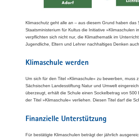
n
e
c
w
a
)
l
h
e
l
n
s
c
w
)
e
Klimaschutz geht alle an – aus diesem Grund haben das 
h
e
l
s
Staatsministerium für Kultus die Initiative »Klimaschulen
c
n
e
h
verpflichten sich nicht nur, die Klimathematik im Unterrich
)
l
s
Jugendliche, Eltern und Lehrer nachhaltiges Denken auch
n
e
)
l
n
Klimaschule werden
)
Um sich für den Titel »Klimaschule« zu bewerben, muss z
Sächsischen Landesstiftung Natur und Umwelt eingereicht
überzeugt, erhält die Schule einen Sockelbetrag von 500 
der Titel »Klimaschule« verliehen. Diesen Titel darf die Sc
Finanzielle Unterstützung
Für bestätigte Klimaschulen beträgt der jährlich ausgereic