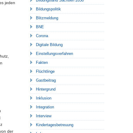
Bildungsland Sachsen 2030
es jeden
Bildungspolitik
Blitzmeldung
BNE
Corona
Digitale Bildung
Einstellungsverfahren
hutz,
Fakten
an
.
Flüchtlinge
Gastbeitrag
Hintergrund
Inklusion
Integration
n
Interview
t
nz
Kindertagesbetreuung
 von der