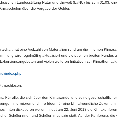
Sächsischen Landesstiftung Natur und Umwelt (LaNU) bis zum 31.03. ein
 Klimaschulen über die Vergabe der Gelder.
tschaft hat eine Vielzahl von Materialien rund um die Themen Klimasc
lung wird regelmäßig aktualisiert und bietet einen breiten Fundus 
Exkursionsangeboten und vielen weiteren Initiativen zur Klimathematik
ul/index.php
.
 4, nachlesen.
s: Für alle, die sich über den Klimawandel und seine gesellschaftliche
ungen informieren und ihre Ideen für eine klimafreundliche Zukunft mi
esinnten diskutieren wollen, findet am 22. Juni 2019 die Klimakonfere
cher Schülerinnen und Schüler in Leipzig statt. Auf der Konferenz, die