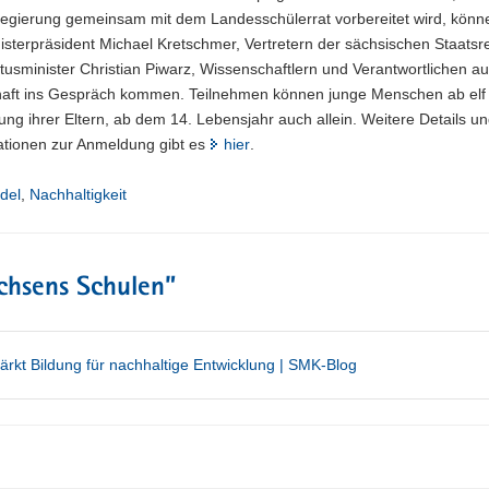
regierung gemeinsam mit dem Landesschülerrat vorbereitet wird, könn
nisterpräsident Michael Kretschmer, Vertretern der sächsischen Staatsr
tusminister Christian Piwarz, Wissenschaftlern und Verantwortlichen au
haft ins Gespräch kommen. Teilnehmen können junge Menschen ab elf 
ung ihrer Eltern, ab dem 14. Lebensjahr auch allein. Weitere Details un
ationen zur Anmeldung gibt es
hier
.
del
,
Nachhaltigkeit
chsens Schulen
”
ärkt Bildung für nachhaltige Entwicklung | SMK-Blog