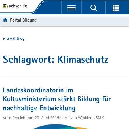
P
Portalübergreifende
o
H
Navigation
r
a
S
Portal Bildung
t
u
e
a
p
r
l
t
v
Hauptinhalt
SMK-Blog
ü
i
i
b
n
c
e
h
e
Schlagwort:
Klimaschutz
r
a
g
l
r
t
e
i
Landeskoordinatorin im
f
Kultusministerium stärkt Bildung für
e
nachhaltige Entwicklung
n
d
Veröffentlicht am
20. Juni 2019
von
Lynn Winkler - SMK
e
N