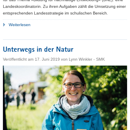
Landeskoordinatorin. Zu ihren Aufgaben zählt die Umsetzung einer
entsprechenden Landesstrategie im schulischen Bereich.
"Landeskoordinatorin
Weiterlesen
im
Kultusministerium
stärkt
Unterwegs in der Natur
Bildung
für
Veröffentlicht am
17. Juni 2019
von
Lynn Winkler - SMK
nachhaltige
Entwicklung"