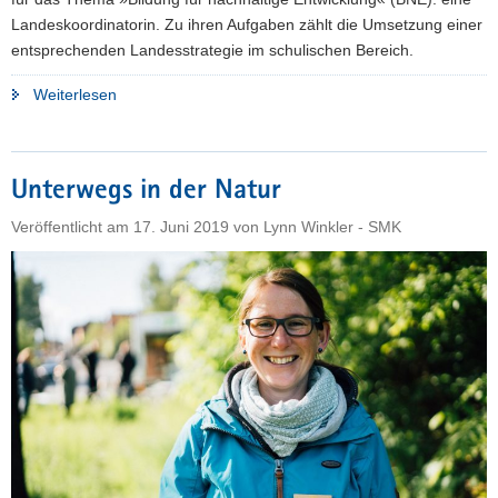
Landeskoordinatorin. Zu ihren Aufgaben zählt die Umsetzung einer
entsprechenden Landesstrategie im schulischen Bereich.
"Landeskoordinatorin
Weiterlesen
im
Kultusministerium
stärkt
Unterwegs in der Natur
Bildung
für
Veröffentlicht am
17. Juni 2019
von
Lynn Winkler - SMK
nachhaltige
Entwicklung"