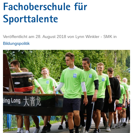
Fachoberschule für
a
v
Sporttalente
i
g
a
Veröffentlicht am
28. August 2018
von
Lynn Winkler - SMK
in
t
Bildungspolitik
i
o
n