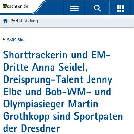
P
Portalübergreifende
o
H
Navigation
r
a
S
Portal Bildung
t
u
e
a
p
r
l
t
v
Hauptinhalt
SMK-Blog
ü
i
i
b
n
c
Shorttrackerin und EM-
e
h
e
r
a
Dritte Anna Seidel,
g
l
Dreisprung-Talent Jenny
r
t
e
Elbe und Bob-WM- und
i
f
Olympiasieger Martin
e
n
Grothkopp sind Sportpaten
d
der Dresdner
e
N