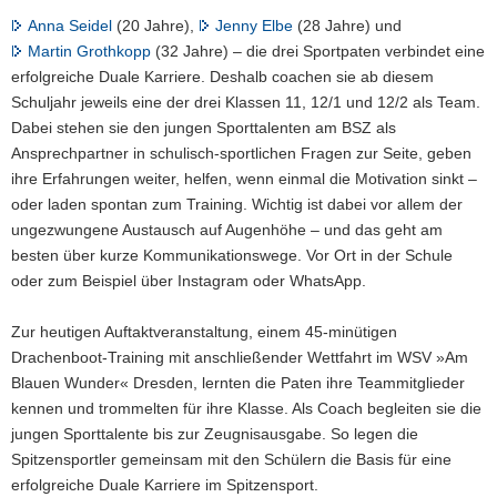
Anna Seidel
(20 Jahre),
Jenny Elbe
(28 Jahre) und
Martin Grothkopp
(32 Jahre) – die drei Sportpaten verbindet eine
erfolgreiche Duale Karriere. Deshalb coachen sie ab diesem
Schuljahr jeweils eine der drei Klassen 11, 12/1 und 12/2 als Team.
Dabei stehen sie den jungen Sporttalenten am BSZ als
Ansprechpartner in schulisch-sportlichen Fragen zur Seite, geben
ihre Erfahrungen weiter, helfen, wenn einmal die Motivation sinkt –
oder laden spontan zum Training. Wichtig ist dabei vor allem der
ungezwungene Austausch auf Augenhöhe – und das geht am
besten über kurze Kommunikationswege. Vor Ort in der Schule
oder zum Beispiel über Instagram oder WhatsApp.
Zur heutigen Auftaktveranstaltung, einem 45-minütigen
Drachenboot-Training mit anschließender Wettfahrt im WSV »Am
Blauen Wunder« Dresden, lernten die Paten ihre Teammitglieder
kennen und trommelten für ihre Klasse. Als Coach begleiten sie die
jungen Sporttalente bis zur Zeugnisausgabe. So legen die
Spitzensportler gemeinsam mit den Schülern die Basis für eine
erfolgreiche Duale Karriere im Spitzensport.