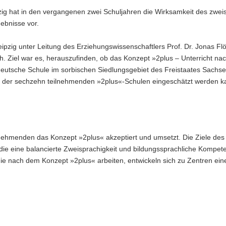
pzig hat in den vergangenen zwei Schuljahren die Wirksamkeit des zwei
ebnisse vor.
eipzig unter Leitung des Erziehungswissenschaftlers Prof. Dr. Jonas Flö
 Ziel war es, herauszufinden, ob das Konzept »2plus – Unterricht na
eutsche Schule im sorbischen Siedlungsgebiet des Freistaates Sachse
ler der sechzehn teilnehmenden »2plus«-Schulen eingeschätzt werden k
lnehmenden das Konzept »2plus« akzeptiert und umsetzt. Die Ziele de
ie eine balancierte Zweisprachigkeit und bildungssprachliche Kompete
die nach dem Konzept »2plus« arbeiten, entwickeln sich zu Zentren ein