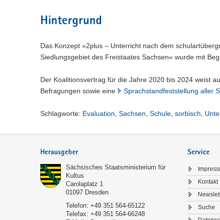
Hintergrund
Das Konzept »2plus – Unterricht nach dem schulartüberg
Siedlungsgebiet des Freistaates Sachsen« wurde mit Begi
Der Koalitionsvertrag für die Jahre 2020 bis 2024 weist a
Befragungen sowie eine
Sprachstandfeststellung aller 
Schlagworte:
Evaluation
,
Sachsen
,
Schule
,
sorbisch
,
Unter
Service
Herausgeber
Service
Sächsisches Staatsministerium für
Impres
Kultus
Kontakt
Carolaplatz 1
01097
Dresden
Newslet
Telefon:
+49 351 564-65122
Suche
Telefax:
+49 351 564-66248