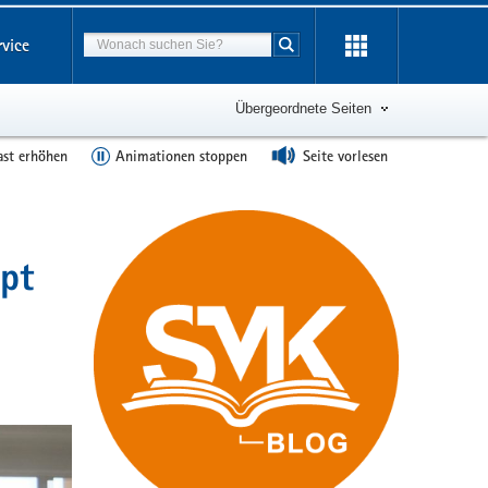
Suchbegriff
rvice
Suche starten
Übergeordnete Seiten
ast erhöhen
Animationen stoppen
Seite vorlesen
ept