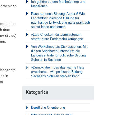
Ich gehöre zu den Mahlmännern und
sprachigen
Mahlfrauen!
Raus auf den »BildungsAcker«! Wie
Lehramtsstudierende Bildung für
nachhaltige Entwicklung ganz praktisch
ter in den
selbst leben und lernen
ch dem
»Lara Checkt«: Kultusministerium
n« (2plus)
startet erste Förderschulkampagne
ann.
Von Workshops bis Diskussionen: Mit
diesen Angeboten unterstützt die
Landeszentrale für politische Bildung
Schulen in Sachsen
»Demokratie muss das warme Herz
s Konzepts
erreichen« – wie politische Bildung
nz in
Sachsens Schulen stärken kann
es
Kategorien
Berufliche Orientierung