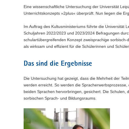
n
e
c
w
a
Eine wissenschaftliche Untersuchung der Universität Lei
)
l
h
e
l
Unterrichtskonzepts »2plus« überprüft. Nun liegen die Erg
n
s
c
w
)
e
h
e
l
Im Auftrag des Kultusministeriums führte die Universität L
s
c
n
e
Schuljahren 2022/2023 und 2023/2024 Befragungen durch.
h
)
l
s
schulartübergreifenden Konzept zweisprachige sorbisch-d
n
e
als wirksam und effizient für die Schülerinnen und Schü
)
l
n
)
Das sind die Ergebnisse
Die Untersuchung hat gezeigt, dass die Mehrheit der Tei
werden erreicht. So werden die Spracherwerbsprozesse, d
beiden Sprachen hervorbringen, gesichert. Die Schulen, 
sorbischen Sprach- und Bildungsraums.