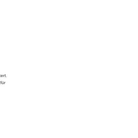
ert.
für