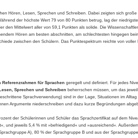
hen Hören, Lesen, Sprechen und Schreiben. Dabei zeigten sich große
hrend der höchste Wert 79 von 80 Punkten betrug, lag der niedrigste
 den Mittelwert aller von 59,1 Punkten als solide. Die Wissenschaftler 
ehendem Hören am besten abschnitten, am schlechtesten hingegen bei
chiede zwischen den Schülern. Das Punktespektrum reichte von voller
 Referenzrahmen für Sprachen
geregelt und definiert. Für jedes Niv
Lesen, Sprechen und Schreiben
beherrschen müssen, um das jeweil
schrittene Sprachverwendung) sind in der Lage, Situationen im Alltag
können Argumente niederschreiben und dazu kurze Begründungen abge
ent der Schülerinnen und Schüler das Sprachzertifikat auf dem Nive
t«, und jeweils 5,4 % mit »befriedigend« und »ausreichend«. Außerdem
 (Sprachgruppe A), 80 % der Sprachgruppe B und aus der Sprachgrupp