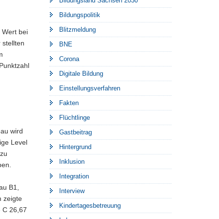
Bildungsland Sachsen 2030
Bildungspolitik
Blitzmeldung
 Wert bei
stellten
BNE
m
Corona
 Punktzahl
Digitale Bildung
Einstellungsverfahren
Fakten
Flüchtlinge
eau wird
Gastbeitrag
ige Level
Hintergrund
 zu
Inklusion
ben.
Integration
au B1,
Interview
 zeigte
Kindertagesbetreuung
e C 26,67