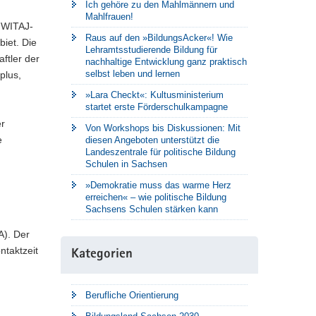
Ich gehöre zu den Mahlmännern und
Mahlfrauen!
m WITAJ-
Raus auf den »BildungsAcker«! Wie
iet. Die
Lehramtsstudierende Bildung für
ftler der
nachhaltige Entwicklung ganz praktisch
selbst leben und lernen
plus,
»Lara Checkt«: Kultusministerium
startet erste Förderschulkampagne
er
Von Workshops bis Diskussionen: Mit
e
diesen Angeboten unterstützt die
Landeszentrale für politische Bildung
Schulen in Sachsen
»Demokratie muss das warme Herz
erreichen« – wie politische Bildung
Sachsens Schulen stärken kann
A). Der
ntaktzeit
Kategorien
Berufliche Orientierung