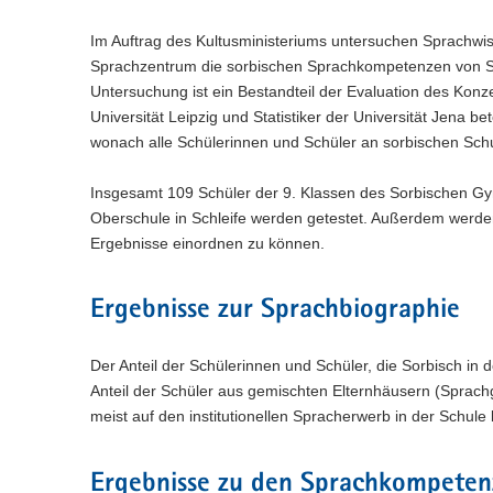
n
e
c
w
a
)
l
h
e
l
Im Auftrag des Kultusministeriums untersuchen Sprachwi
n
s
c
w
Sprachzentrum die sorbischen Sprachkompetenzen von Sch
)
e
h
e
Untersuchung ist ein Bestandteil der Evaluation des Kon
l
s
c
Universität Leipzig und Statistiker der Universität Jena be
n
e
h
wonach alle Schülerinnen und Schüler an sorbischen Schu
)
l
s
n
e
)
Insgesamt 109 Schüler der 9. Klassen des Sorbischen Gy
l
n
Oberschule in Schleife werden getestet. Außerdem werd
)
Ergebnisse einordnen zu können.
Ergebnisse zur Sprachbiographie
Der Anteil der Schülerinnen und Schüler, die Sorbisch in
Anteil der Schüler aus gemischten Elternhäusern (Sprachgr
meist auf den institutionellen Spracherwerb in der Schule
Ergebnisse zu den Sprachkompeten