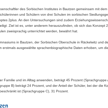
ssenschaftler des Sorbischen Institutes in Bautzen gemeinsam mit de
ülerinnen und Schülern von drei Schulen im sorbischen Siedlungsgeb
zeptes 2plus. An den Untersuchungen sind zudem Erziehungswissenscha
teiligt. Ziel ist es, unter anderem herauszufinden, ob sich das Konzept 2
len zweisprachig unterrichtet werden, bewährt hat.
mnasiums in Bautzen, der Sorbischen Oberschule in Räckelwitz und d
en erstmals ausgewählte sprachenbiographische Daten erhoben, um di
 der Familie und im Alltag anwenden, beträgt 45 Prozent (Sprachgruppe 
uppe B) beträgt 24 Prozent, und der Anteil der Schüler, bei der die Ko
 beschränkt ist (Sprachgruppe C), 31 Prozent.
zen