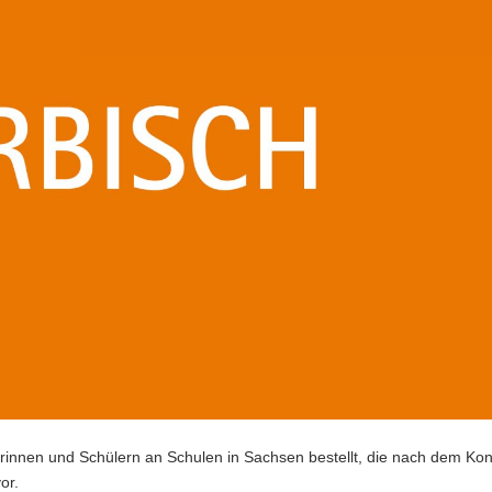
rinnen und Schülern an Schulen in Sachsen bestellt, die nach dem Kon
or.