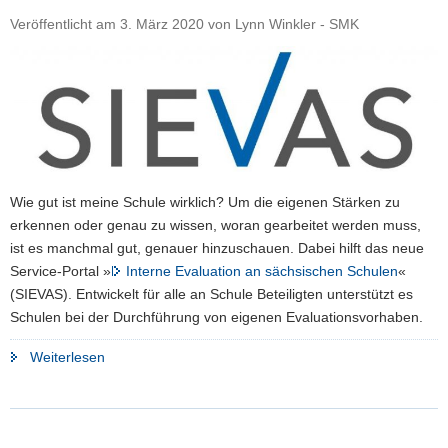
Sprachkonzept
Veröffentlicht am
3. März 2020
von
Lynn Winkler - SMK
»2plus«?"
Wie gut ist meine Schule wirklich? Um die eigenen Stärken zu
erkennen oder genau zu wissen, woran gearbeitet werden muss,
ist es manchmal gut, genauer hinzuschauen. Dabei hilft das neue
Service-Portal »
Interne Evaluation an sächsischen Schulen
«
(SIEVAS). Entwickelt für alle an Schule Beteiligten unterstützt es
Schulen bei der Durchführung von eigenen Evaluationsvorhaben.
"Neues
Weiterlesen
Service-
Portal
»Interne
Evaluation