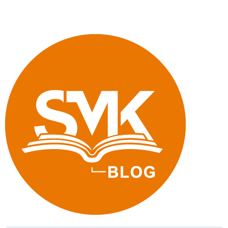
an
sächsischen
Schulen
–
SIEVAS«
online"