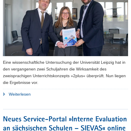
a
v
i
g
a
t
i
o
n
Eine wissenschaftliche Untersuchung der Universität Leipzig hat in
den vergangenen zwei Schuljahren die Wirksamkeit des
zweisprachigen Unterrichtskonzepts »2plus« überprüft. Nun liegen
die Ergebnisse vor.
"Wie
Weiterlesen
erfolgreich
ist
das
Neues Service-Portal »Interne Evaluation
deutsch-
an sächsischen Schulen – SIEVAS« online
sorbische