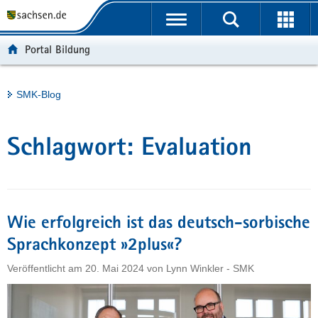
P
Portalübergreifende
o
H
Navigation
r
a
S
Portal Bildung
t
u
e
a
p
r
l
t
v
Hauptinhalt
SMK-Blog
ü
i
i
b
n
c
e
h
e
Schlagwort:
Evaluation
r
a
g
l
r
t
e
i
Wie erfolgreich ist das deutsch-sorbische
f
Sprachkonzept »2plus«?
e
Veröffentlicht am
20. Mai 2024
von
Lynn Winkler - SMK
n
d
e
N