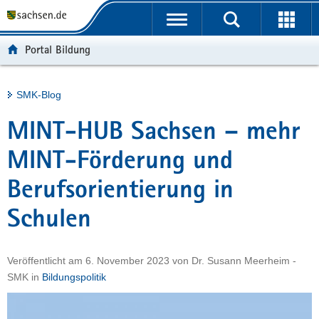
P
Portalübergreifende
o
H
Navigation
r
a
S
Portal Bildung
t
u
e
a
p
r
l
t
v
Hauptinhalt
SMK-Blog
ü
i
i
b
n
c
MINT-HUB Sachsen – mehr
e
h
e
r
a
MINT-Förderung und
g
l
Berufsorientierung in
r
t
e
Schulen
i
f
e
Veröffentlicht am
6. November 2023
von
Dr. Susann Meerheim -
n
SMK
in
Bildungspolitik
d
e
N