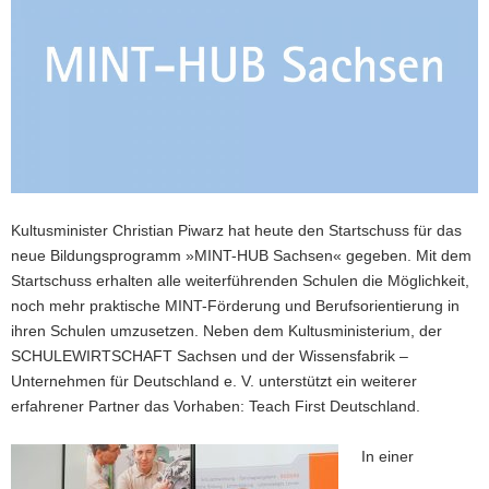
a
v
i
g
a
t
i
o
n
Kultusminister Christian Piwarz hat heute den Startschuss für das
neue Bildungsprogramm »MINT-HUB Sachsen« gegeben. Mit dem
Startschuss erhalten alle weiterführenden Schulen die Möglichkeit,
noch mehr praktische MINT-Förderung und Berufsorientierung in
ihren Schulen umzusetzen. Neben dem Kultusministerium, der
SCHULEWIRTSCHAFT Sachsen und der Wissensfabrik –
Unternehmen für Deutschland e. V. unterstützt ein weiterer
erfahrener Partner das Vorhaben: Teach First Deutschland.
In einer