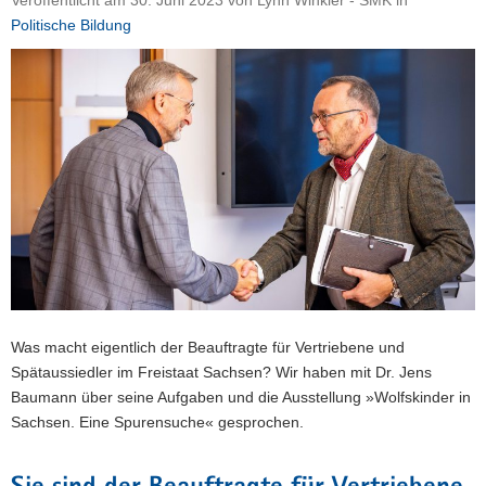
Veröffentlicht am
30. Juni 2023
von
Lynn Winkler - SMK
in
a
Politische Bildung
v
i
g
a
t
i
o
n
Was macht eigentlich der Beauftragte für Vertriebene und
Spätaussiedler im Freistaat Sachsen? Wir haben mit Dr. Jens
Baumann über seine Aufgaben und die Ausstellung »Wolfskinder in
Sachsen. Eine Spurensuche« gesprochen.