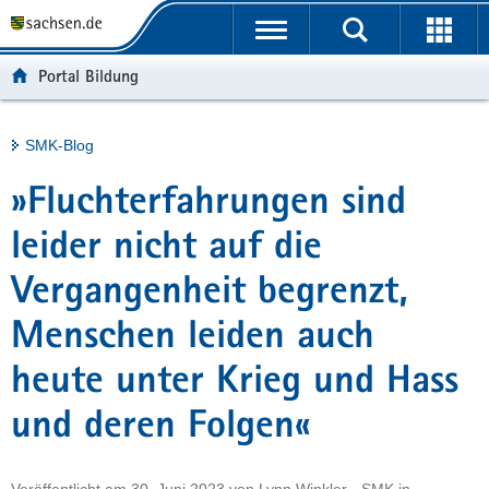
P
Portalübergreifende
o
H
Navigation
r
a
S
Portal Bildung
t
u
e
a
p
r
l
t
v
Hauptinhalt
SMK-Blog
ü
i
i
b
n
c
»Fluchterfahrungen sind
e
h
e
r
a
leider nicht auf die
g
l
Vergangenheit begrenzt,
r
t
e
Menschen leiden auch
i
f
heute unter Krieg und Hass
e
n
und deren Folgen«
d
e
N