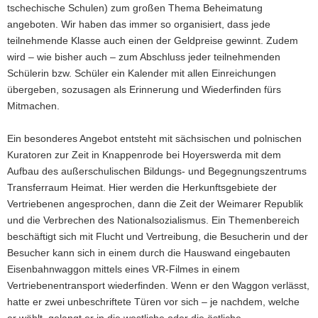
tschechische Schulen) zum großen Thema Beheimatung
angeboten. Wir haben das immer so organisiert, dass jede
teilnehmende Klasse auch einen der Geldpreise gewinnt. Zudem
wird – wie bisher auch – zum Abschluss jeder teilnehmenden
Schülerin bzw. Schüler ein Kalender mit allen Einreichungen
übergeben, sozusagen als Erinnerung und Wiederfinden fürs
Mitmachen.
Ein besonderes Angebot entsteht mit sächsischen und polnischen
Kuratoren zur Zeit in Knappenrode bei Hoyerswerda mit dem
Aufbau des außerschulischen Bildungs- und Begegnungszentrums
Transferraum Heimat. Hier werden die Herkunftsgebiete der
Vertriebenen angesprochen, dann die Zeit der Weimarer Republik
und die Verbrechen des Nationalsozialismus. Ein Themenbereich
beschäftigt sich mit Flucht und Vertreibung, die Besucherin und der
Besucher kann sich in einem durch die Hauswand eingebauten
Eisenbahnwaggon mittels eines VR-Filmes in einem
Vertriebenentransport wiederfinden. Wenn er den Waggon verlässt,
hatte er zwei unbeschriftete Türen vor sich – je nachdem, welche
er wählt, gelangt er in die westliche oder die östliche