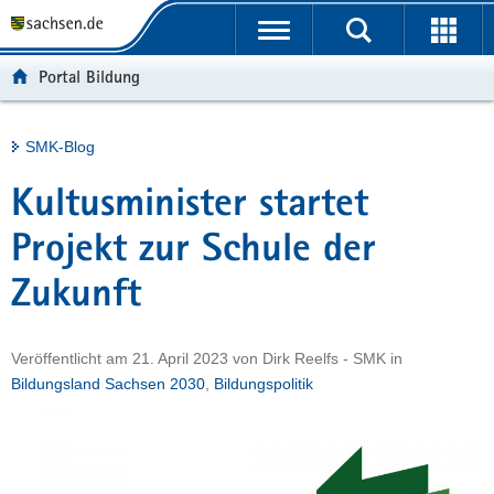
P
Portalübergreifende
o
H
Navigation
r
a
S
Portal Bildung
t
u
e
a
p
r
l
t
v
Hauptinhalt
SMK-Blog
ü
i
i
b
n
c
Kultusminister startet
e
h
e
r
a
Projekt zur Schule der
g
l
Zukunft
r
t
e
i
Veröffentlicht am
21. April 2023
von
Dirk Reelfs - SMK
in
f
Bildungsland Sachsen 2030
,
Bildungspolitik
e
n
d
e
N