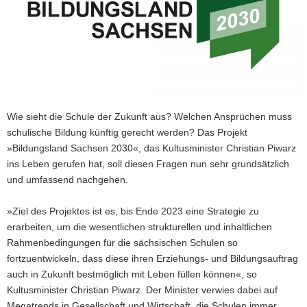
a
v
i
g
a
t
i
Wie sieht die Schule der Zukunft aus? Welchen Ansprüchen muss
o
schulische Bildung künftig gerecht werden? Das Projekt
n
»Bildungsland Sachsen 2030«, das Kultusminister Christian Piwarz
ins Leben gerufen hat, soll diesen Fragen nun sehr grundsätzlich
und umfassend nachgehen.
»Ziel des Projektes ist es, bis Ende 2023 eine Strategie zu
erarbeiten, um die wesentlichen strukturellen und inhaltlichen
Rahmenbedingungen für die sächsischen Schulen so
fortzuentwickeln, dass diese ihren Erziehungs- und Bildungsauftrag
auch in Zukunft bestmöglich mit Leben füllen können«, so
Kultusminister Christian Piwarz. Der Minister verwies dabei auf
Megatrends in Gesellschaft und Wirtschaft, die Schulen immer