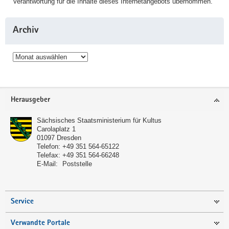
Verantwortung für die Inhalte dieses Internetangebots übernommen.
Archiv
Archiv
Service
Herausgeber
Sächsisches Staatsministerium für Kultus
Carolaplatz 1
01097
Dresden
Telefon:
+49 351 564-65122
Telefax:
+49 351 564-66248
E-Mail:
Poststelle
Service
Verwandte Portale