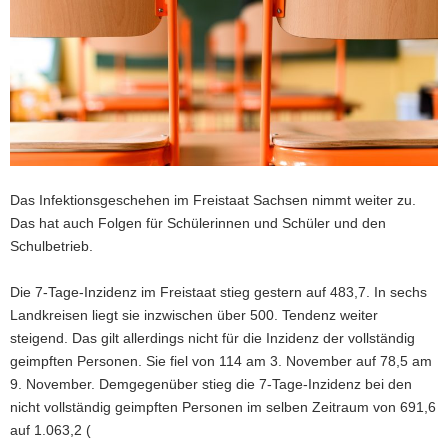
a
v
i
g
a
t
i
o
Das Infektionsgeschehen im Freistaat Sachsen nimmt weiter zu.
n
Das hat auch Folgen für Schülerinnen und Schüler und den
Schulbetrieb.
Die 7-Tage-Inzidenz im Freistaat stieg gestern auf 483,7. In sechs
Landkreisen liegt sie inzwischen über 500. Tendenz weiter
steigend. Das gilt allerdings nicht für die Inzidenz der vollständig
geimpften Personen. Sie fiel von 114 am 3. November auf 78,5 am
9. November. Demgegenüber stieg die 7-Tage-Inzidenz bei den
nicht vollständig geimpften Personen im selben Zeitraum von 691,6
auf 1.063,2 (