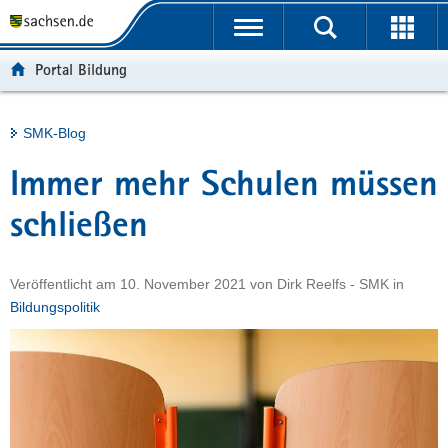
P
Portalübergreifende
o
H
Navigation
r
a
S
Portal Bildung
t
u
e
a
p
r
l
t
v
Hauptinhalt
SMK-Blog
ü
i
i
b
n
c
Immer mehr Schulen müssen
e
h
e
r
a
schließen
g
l
r
t
Veröffentlicht am
10. November 2021
von
Dirk Reelfs - SMK
in
e
Bildungspolitik
i
f
e
n
d
e
N