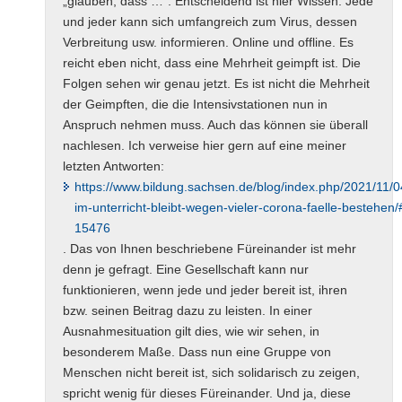
„glauben, dass …“. Entscheidend ist hier Wissen. Jede
und jeder kann sich umfangreich zum Virus, dessen
Verbreitung usw. informieren. Online und offline. Es
reicht eben nicht, dass eine Mehrheit geimpft ist. Die
Folgen sehen wir genau jetzt. Es ist nicht die Mehrheit
der Geimpften, die die Intensivstationen nun in
Anspruch nehmen muss. Auch das können sie überall
nachlesen. Ich verweise hier gern auf eine meiner
letzten Antworten:
https://www.bildung.sachsen.de/blog/index.php/2021/11/0
im-unterricht-bleibt-wegen-vieler-corona-faelle-bestehe
15476
. Das von Ihnen beschriebene Füreinander ist mehr
denn je gefragt. Eine Gesellschaft kann nur
funktionieren, wenn jede und jeder bereit ist, ihren
bzw. seinen Beitrag dazu zu leisten. In einer
Ausnahmesituation gilt dies, wie wir sehen, in
besonderem Maße. Dass nun eine Gruppe von
Menschen nicht bereit ist, sich solidarisch zu zeigen,
spricht wenig für dieses Füreinander. Und ja, diese