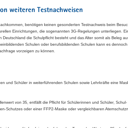
von weiteren Testnachweisen
ule nachkommen, benötigen keinen gesonderten Testnachweis beim Besu
urellen Einrichtungen, die sogenannten 3G-Regelungen unterliegen. Ei
in Deutschland die Schulpflicht besteht und das Alter somit als Beleg au
einbildenden Schulen oder berufsbildenden Schulen kann es dennoch h
Nachfrage vorzeigen zu können.
en und Schüler in weiterführenden Schulen sowie Lehrkräfte eine Mas
enwert von 35, entfällt die Pflicht für Schülerinnen und Schüler, Schul-
sen-Schutzes oder einer FFP2-Maske oder vergleichbaren Atemschutz