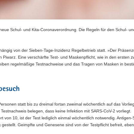
 neue Schul- und Kita-Coronaverordnung. Die Regeln für den Schul- un
hängig von der Sieben-Tage-Inzidenz Regelbetrieb statt. »Der Präsenzu
n Piwarz. Eine verschärfte Test- und Maskenpflicht, wie in den ersten z
bleiben regelmäßige Testnachweise und das Tragen von Masken in bes
abesuch
ersonen statt bis zu dreimal fortan zweimal wöchentlich auf das Vorlie
 Testnachweis belegen, dass keine Infektion mit SARS-CoV-2 vorliegt.
 von 10, ist der Test lediglich einmal wöchentlich notwendig. Antigen-
gestellt. Geimpfte und Genesene sind von der Testpflicht befreit, ebe