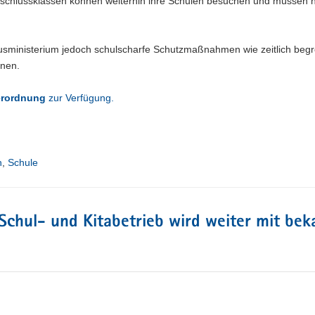
bschlussklassen können weiterhin ihre Schulen besuchen und müssen ni
tusministerium jedoch schulscharfe Schutzmaßnahmen wie zeitlich begr
dnen.
erordnung
zur Verfügung.
n
,
Schule
Schul- und Kitabetrieb wird weiter mit be