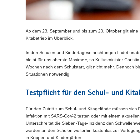
n
e
c
w
a
)
l
h
e
l
n
s
c
w
)
e
h
e
l
s
c
Ab dem 23. September und bis zum 20. Oktober gilt eine
n
e
h
Kitabetrieb im Überblick.
)
l
s
n
e
In den Schulen und Kindertageseinrichtungen findet unab
)
l
bleibt für uns oberste Maxime«, so Kultusminister Christia
n
Wochen nach dem Schulstart, gilt nicht mehr. Dennoch 
)
Situationen notwendig.
Testpflicht für den Schul- und Kit
Für den Zutritt zum Schul- und Kitagelände müssen sich P
Infektion mit SARS-CoV-2 testen oder mit einem aktuellen
Unterschreitet die Sieben-Tage-Inzidenz den Schwellenwert
werden an den Schulen weiterhin kostenlos zur Verfügung 
in Krippen und Kindergärten.