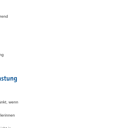
hrend
ng
astung
änkt, wenn
lerinnen