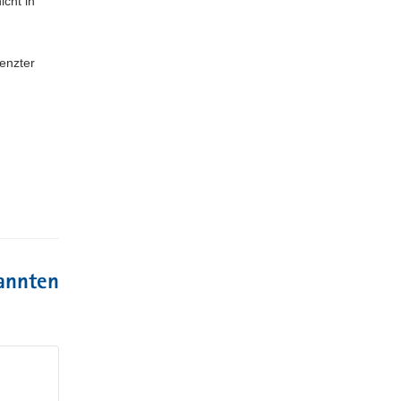
cht in
enzter
kannten