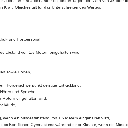
e-Inzidenz an fünf aufeinander folgenden Tagen den Wert von 35 oder li
n Kraft. Gleiches gilt für das Unterschreiten des Wertes.
Schul- und Hortpersonal
stabstand von 1,5 Metern eingehalten wird,
en sowie Horten,
dem Förderschwerpunkt geistige Entwicklung,
e Hören und Sprache,
5 Metern eingehalten wird,
lgebäude,
g, wenn ein Mindestabstand von 1,5 Metern eingehalten wird,
 des Beruflichen Gymnasiums während einer Klausur, wenn ein Minde