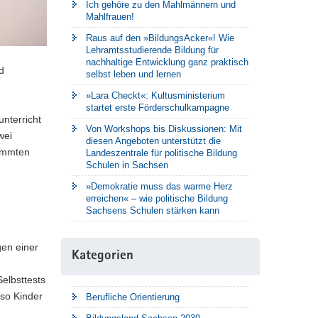
Ich gehöre zu den Mahlmännern und
Mahlfrauen!
Raus auf den »BildungsAcker«! Wie
Lehramtsstudierende Bildung für
nachhaltige Entwicklung ganz praktisch
d
selbst leben und lernen
»Lara Checkt«: Kultusministerium
startet erste Förderschulkampagne
nterricht
Von Workshops bis Diskussionen: Mit
wei
diesen Angeboten unterstützt die
timmten
Landeszentrale für politische Bildung
Schulen in Sachsen
»Demokratie muss das warme Herz
erreichen« – wie politische Bildung
Sachsens Schulen stärken kann
gen einer
Kategorien
Selbsttests
nso Kinder
Berufliche Orientierung