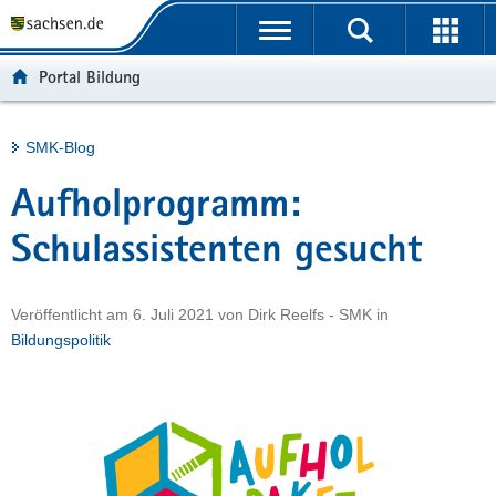
P
Portalübergreifende
o
H
Navigation
r
a
S
Portal Bildung
t
u
e
a
p
r
l
t
v
Hauptinhalt
SMK-Blog
ü
i
i
b
n
c
Aufholprogramm:
e
h
e
r
a
Schulassistenten gesucht
g
l
r
t
Veröffentlicht am
6. Juli 2021
von
Dirk Reelfs - SMK
in
e
Bildungspolitik
i
f
e
n
d
e
N