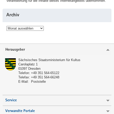
Verantwortung für die Inhalte dieses Internetangebots übernommen.
Archiv
Archiv
Service
Herausgeber
Sächsisches Staatsministerium für Kultus
Carolaplatz 1
01097
Dresden
Telefon:
+49 351 564-65122
Telefax:
+49 351 564-66248
E-Mail:
Poststelle
Service
Verwandte Portale