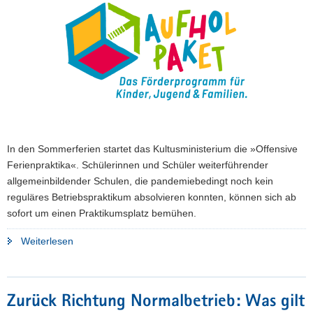
a
v
i
g
a
t
i
o
n
In den Sommerferien startet das Kultusministerium die »Offensive
Ferienpraktika«. Schülerinnen und Schüler weiterführender
allgemeinbildender Schulen, die pandemiebedingt noch kein
reguläres Betriebspraktikum absolvieren konnten, können sich ab
sofort um einen Praktikumsplatz bemühen.
"Aufholprogramm:
Weiterlesen
Jetzt
nach
Ferienpraktika
Zurück Richtung Normalbetrieb: Was gilt
suchen"