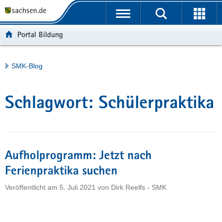
P
Portalübergreifende
o
H
Navigation
r
a
S
Portal Bildung
t
u
e
a
p
r
l
t
v
Hauptinhalt
SMK-Blog
ü
i
i
b
n
c
e
h
e
Schlagwort:
Schülerpraktika
r
a
g
l
r
t
e
i
Aufholprogramm: Jetzt nach
f
Ferienpraktika suchen
e
Veröffentlicht am
5. Juli 2021
von
Dirk Reelfs - SMK
n
d
e
N