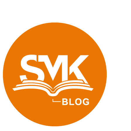
gilt
im
Schulbetrieb?"