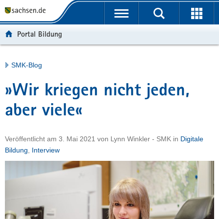
P
Portalübergreifende
o
H
Navigation
r
a
S
Portal Bildung
t
u
e
a
p
r
l
t
v
Hauptinhalt
SMK-Blog
ü
i
i
b
n
c
»Wir kriegen nicht jeden,
e
h
e
r
a
aber viele«
g
l
r
t
Veröffentlicht am
3. Mai 2021
von
Lynn Winkler - SMK
in
Digitale
e
Bildung
,
Interview
i
f
e
n
d
e
N