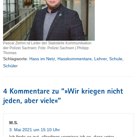
Pascal Ziehm ist Leiter der Stabstelle Kommunikation
der Polizei Sachsen; Foto: Polizei Sachsen | Philipp
Thomas
Schlagworte:
Hass im Netz
,
Hasskommentare
,
Lehrer
,
Schule
,
Schüler
4 Kommentare zu “
»Wir kriegen nicht
jeden, aber viele«
”
M.S.
3. Mai 2021 um 15:10 Uhr
Ich finde es gut, allerdings vermisse ich es, dass unter