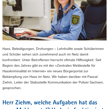
a
v
i
g
a
t
i
o
Hass, Beleidigungen, Drohungen – Lehrkräfte sowie Schülerinnen
n
und Schüler sehen sich zunehmend auch im Netz damit
konfrontiert. Unter Betroffenen herrscht oftmals Hilflosigkeit. Seit
Beginn des Jahres gibt es mit der »Zentralen Meldestelle für
Hasskriminalität im Internet« ein neues Bürgerportal zur
Bekämpfung von Hass im Netz. Wir haben darüber mit Pascal
Ziehm, Leiter der Stabsstelle Kommunikation der Polizei Sachsen,
gesprochen.
Herr Ziehm, welche Aufgaben hat das