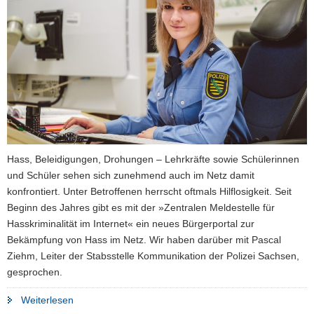
a
v
i
g
a
t
i
o
n
Hass, Beleidigungen, Drohungen – Lehrkräfte sowie Schülerinnen
und Schüler sehen sich zunehmend auch im Netz damit
konfrontiert. Unter Betroffenen herrscht oftmals Hilflosigkeit. Seit
Beginn des Jahres gibt es mit der »Zentralen Meldestelle für
Hasskriminalität im Internet« ein neues Bürgerportal zur
Bekämpfung von Hass im Netz. Wir haben darüber mit Pascal
Ziehm, Leiter der Stabsstelle Kommunikation der Polizei Sachsen,
gesprochen.
"»Wir
Weiterlesen