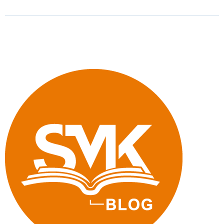
kriegen
nicht
jeden,
aber
viele«"