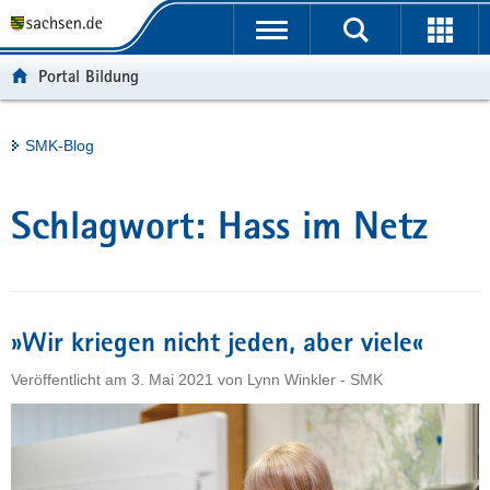
P
Portalübergreifende
o
H
Navigation
r
a
S
Portal Bildung
t
u
e
a
p
r
l
t
v
Hauptinhalt
SMK-Blog
ü
i
i
b
n
c
e
h
e
Schlagwort:
Hass im Netz
r
a
g
l
r
t
e
i
»Wir kriegen nicht jeden, aber viele«
f
Veröffentlicht am
3. Mai 2021
von
Lynn Winkler - SMK
e
n
d
e
N