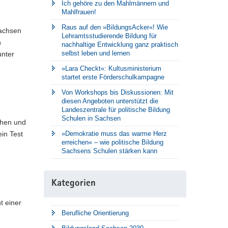
Ich gehöre zu den Mahlmännern und
Mahlfrauen!
Raus auf den »BildungsAcker«! Wie
Sachsen
Lehramtsstudierende Bildung für
n
nachhaltige Entwicklung ganz praktisch
selbst leben und lernen
unter
»Lara Checkt«: Kultusministerium
startet erste Förderschulkampagne
Von Workshops bis Diskussionen: Mit
diesen Angeboten unterstützt die
Landeszentrale für politische Bildung
Schulen in Sachsen
chen und
»Demokratie muss das warme Herz
in Test
erreichen« – wie politische Bildung
Sachsens Schulen stärken kann
Kategorien
t einer
Berufliche Orientierung