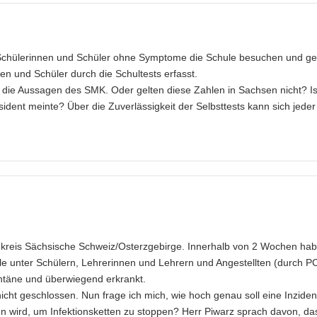
s Schülerinnen und Schüler ohne Symptome die Schule besuchen und ge
en und Schüler durch die Schultests erfasst.
 die Aussagen des SMK. Oder gelten diese Zahlen in Sachsen nicht? Is
ident meinte? Über die Zuverlässigkeit der Selbsttests kann sich jeder
dkreis Sächsische Schweiz/Osterzgebirge. Innerhalb von 2 Wochen hab
lle unter Schülern, Lehrerinnen und Lehrern und Angestellten (durch P
rantäne und überwiegend erkrankt.
nicht geschlossen. Nun frage ich mich, wie hoch genau soll eine Inzide
en wird, um Infektionsketten zu stoppen? Herr Piwarz sprach davon, da