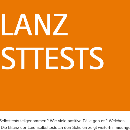
Selbsttests teilgenommen? Wie viele positive Fälle gab es? Welches
Die Bilanz der Laienselbsttests an den Schulen zeigt weiterhin niedrig