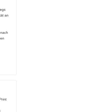
wegs
tät an
 nach
len
Print
t