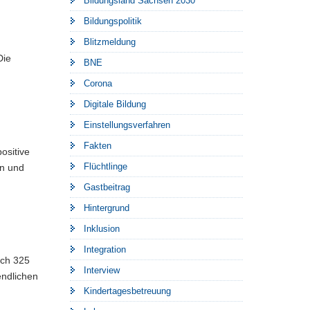
Bildungsland Sachsen 2030
Bildungspolitik
Blitzmeldung
Die
BNE
Corona
Digitale Bildung
Einstellungsverfahren
Fakten
ositive
Flüchtlinge
en und
Gastbeitrag
Hintergrund
Inklusion
Integration
ich 325
Interview
endlichen
Kindertagesbetreuung