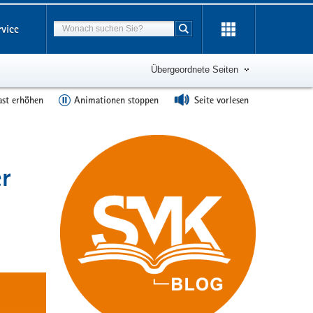
Suchbegriff
rvice
Suche starten
Übergeordnete Seiten
ast erhöhen
Animationen stoppen
Seite vorlesen
er