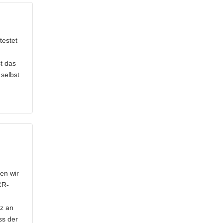
testet
t das
 selbst
en wir
CR-
nz an
ss der