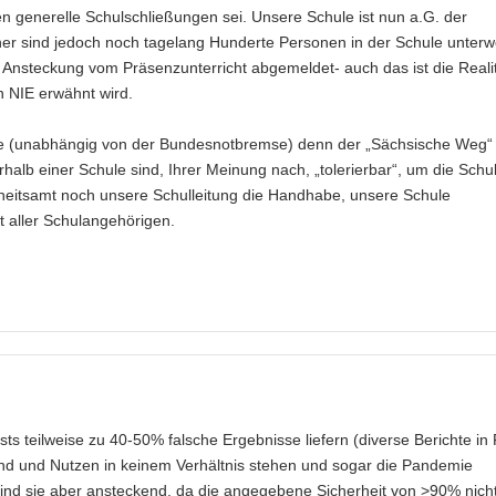
en generelle Schulschließungen sei. Unsere Schule ist nun a.G. der
er sind jedoch noch tagelang Hunderte Personen in der Schule unter
 Ansteckung vom Präsenzunterricht abgemeldet- auch das ist die Reali
n NIE erwähnt wird.
de (unabhängig von der Bundesnotbremse) denn der „Sächsische Weg“
erhalb einer Schule sind, Ihrer Meinung nach, „tolerierbar“, um die Schu
dheitsamt noch unsere Schulleitung die Handhabe, unsere Schule
 aller Schulangehörigen.
s teilweise zu 40-50% falsche Ergebnisse liefern (diverse Berichte in 
nd und Nutzen in keinem Verhältnis stehen und sogar die Pandemie
ind sie aber ansteckend, da die angegebene Sicherheit von >90% nich