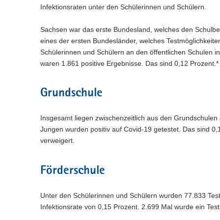
n
e
c
w
Infektionsraten unter den Schülerinnen und Schülern.
a
)
l
h
e
l
n
s
c
w
Sachsen war das erste Bundesland, welches den Schulbe
)
e
h
e
eines der ersten Bundesländer, welches Testmöglichkeiten
l
s
c
Schülerinnen und Schülern an den öffentlichen Schulen i
n
e
h
waren 1.861 positive Ergebnisse. Das sind 0,12 Prozent.*
)
l
s
n
e
)
l
Grundschule
n
)
Insgesamt liegen zwischenzeitlich aus den Grundschulen
Jungen wurden positiv auf Covid-19 getestet. Das sind 0,
verweigert.
Förderschule
Unter den Schülerinnen und Schülern wurden 77.833 Tests
Infektionsrate von 0,15 Prozent. 2.699 Mal wurde ein Test