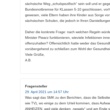
sächsische Weg „schulspezifisch“ sein soll und er geg
Bundesnotbremse für KLassen 5-10 geschlossen, vorh
gewesen, viele Eltern haben ihre Kinder aus Sorge vor
sächsischen Schulen, die jedoch in Ihren Darstellunge
Daher die konkrete Frage: nach welchen Regeln wür
Minister Piwarz funktionieren, wieviele Infektionen inn
offenzuhalten? Offensichtlich hatte weder das Gesun
vorübergehend zu schließen zum Wohl der Gesundheit
Viele Grüße,
A.B.
Fragensteller
29. April 2021 um 14:57 Uhr
Was sagt das SMK zu den Berichten, dass die Selbsttest
wie TV), wo einige zu dem Urteil kommen, dass Aufwa
ANHEIZEN, weil viele denken „negativ“ und am Ende s