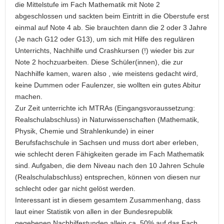
die Mittelstufe im Fach Mathematik mit Note 2
abgeschlossen und sackten beim Eintritt in die Oberstufe erst
einmal auf Note 4 ab. Sie brauchten dann die 2 oder 3 Jahre
(Je nach G12 oder G13), um sich mit Hilfe des regulären
Unterrichts, Nachhilfe und Crashkursen (!) wieder bis zur
Note 2 hochzuarbeiten. Diese Schüler(innen), die zur
Nachhilfe kamen, waren also , wie meistens gedacht wird,
keine Dummen oder Faulenzer, sie wollten ein gutes Abitur
machen.
Zur Zeit unterrichte ich MTRAs (Eingangsvoraussetzung:
Realschulabschluss) in Naturwissenschaften (Mathematik,
Physik, Chemie und Strahlenkunde) in einer
Berufsfachschule in Sachsen und muss dort aber erleben,
wie schlecht deren Fähigkeiten gerade im Fach Mathematik
sind. Aufgaben, die dem Niveau nach den 10 Jahren Schule
(Realschulabschluss) entsprechen, können von diesen nur
schlecht oder gar nicht gelöst werden.
Interessant ist in diesem gesamtem Zusammenhang, dass
laut einer Statistik von allen in der Bundesrepublik
gegebenen Nachhilfestunden allein ca. 50% auf das Fach