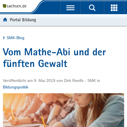
P
Portalübergreifende
o
H
Navigation
r
a
S
Portal Bildung
t
u
e
a
p
r
l
t
v
Hauptinhalt
SMK-Blog
ü
i
i
b
n
c
Vom Mathe-Abi und der
e
h
e
r
a
fünften Gewalt
g
l
r
t
Veröffentlicht am
9. Mai 2019
von
Dirk Reelfs - SMK
in
e
Bildungspolitik
i
f
e
n
d
e
N