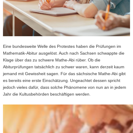
a
v
i
g
a
t
Eine bundesweite Welle des Protestes haben die Prüfungen im
i
Mathematik-Abitur ausgelöst. Auch nach Sachsen schwappte die
o
Klage über das zu schwere Mathe-Abi rüber. Ob die
n
Abiturprüfungen tatsächlich zu schwer waren, kann derzeit kaum
jemand mit Gewissheit sagen. Für das sächsische Mathe-Abi gibt
es bereits eine erste Einschätzung. Ungeachtet dessen spricht
jedoch vieles dafür, dass solche Phänomene von nun an in jedem
Jahr die Kultusbehörden beschäftigen werden.