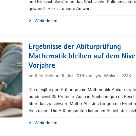
und Kreisschülerräte an das Sächsische Kultusminister
gewandt. Hier ist unsere Antwort.
"Antwort
Weiterlesen
des
Kultusministeriums
auf
Ergebnisse der Abiturprüfung
offenen
Mathematik bleiben auf dem Nive
Brief
des
Vorjahre
Kreisschülerrates
Veröffentlicht am
9. Juli 2019
von
Lynn Winkler - SMK
Meißen"
Die diesjährigen Prüfungen im Mathematik-Abitur sorgt
bundesweit für Proteste. Auch in Sachsen gab es Besc
über das zu schwere Mathe-Abi. Jetzt liegen die Ergebn
Sie zeigen: Die Prüfungsnoten liegen im Schnitt der letz
"Ergebnisse
Weiterlesen
der