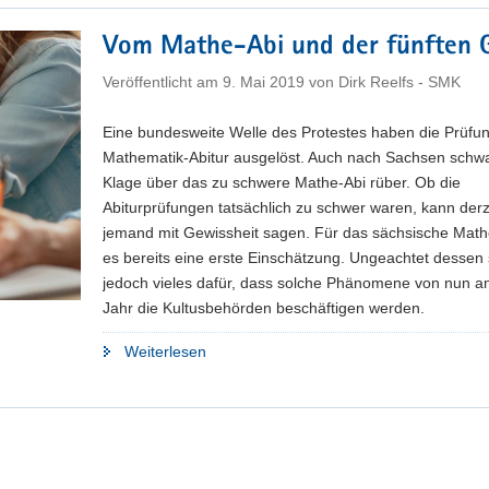
Abiturprüfung
Mathematik
Vom Mathe-Abi und der fünften 
bleiben
auf
Veröffentlicht am
9. Mai 2019
von
Dirk Reelfs - SMK
dem
Niveau
Eine bundesweite Welle des Protestes haben die Prüfu
der
Mathematik-Abitur ausgelöst. Auch nach Sachsen schw
Vorjahre"
Klage über das zu schwere Mathe-Abi rüber. Ob die
Abiturprüfungen tatsächlich zu schwer waren, kann der
jemand mit Gewissheit sagen. Für das sächsische Mathe
es bereits eine erste Einschätzung. Ungeachtet dessen 
jedoch vieles dafür, dass solche Phänomene von nun a
Jahr die Kultusbehörden beschäftigen werden.
"Vom
Weiterlesen
Mathe-
Abi
und
der
fünften