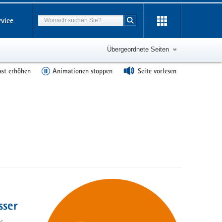
Suchbegriff
rvice
Suche starten
Übergeordnete Seiten
ast erhöhen
Animationen stoppen
Seite vorlesen
sser