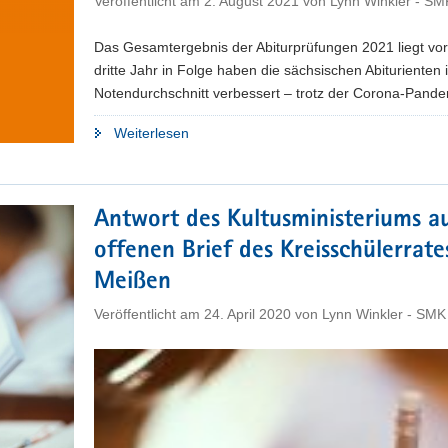
Veröffentlicht am
2. August 2021
von
Lynn Winkler - SM
Das Gesamtergebnis der Abiturprüfungen 2021 liegt vor
dritte Jahr in Folge haben die sächsischen Abiturienten 
Notendurchschnitt verbessert – trotz der Corona-Pande
"2,08
Weiterlesen
–
Notendurchschnitt
der
Antwort des Kultusministeriums a
sächsischen
offenen Brief des Kreisschülerrate
Abiturienten
leicht
Meißen
besser"
Veröffentlicht am
24. April 2020
von
Lynn Winkler - SMK