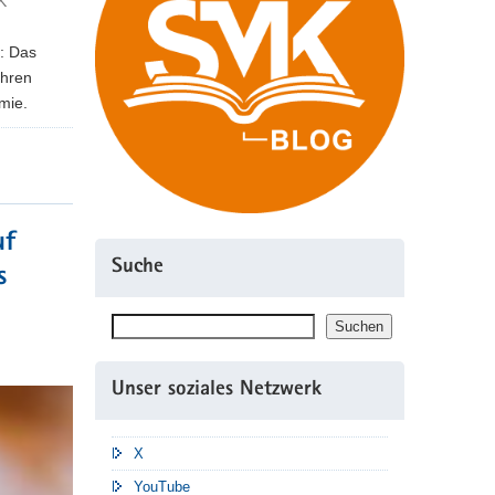
K
: Das
ihren
mie.
uf
Suche
s
Suchen
Suchen
Unser soziales Netzwerk
X
YouTube