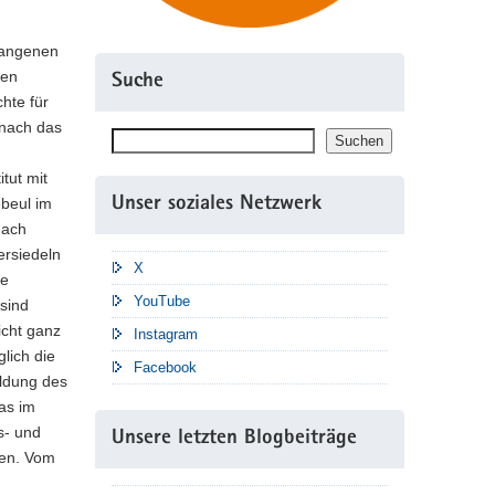
gangenen
ten
Suche
hte für
nach das
Suchen
Suchen
itut mit
ebeul im
Unser soziales Netzwerk
nach
rsiedeln
X
se
YouTube
sind
icht ganz
Instagram
glich die
Facebook
ildung des
das im
s- und
Unsere letzten Blogbeiträge
hen. Vom