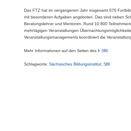
n
e
c
w
a
)
l
h
e
Das FTZ hat im vergangenen Jahr insgesamt 570 Fortbildu
l
n
s
c
w
mit besonderen Aufgaben angeboten. Das sind neben Schul
)
e
h
e
Beratungslehrer und Mentoren. Rund 10.800 Teilnehmeri
l
s
c
mehrtägigen Veranstaltungen Übernachtungsmöglichkeite
n
e
h
Veranstaltungsmanagements koordiniert die Veranstaltung
)
l
s
n
e
Mehr Informationen auf den Seiten des
)
SBI.
l
n
)
Schlagworte:
Sächsisches Bildungsinstitut
,
SBI