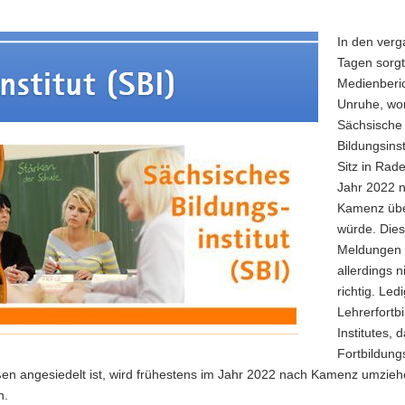
In den ver
Tagen sorg
Medienberic
Unruhe, wo
Sächsische
Bildungsinst
Sitz in Rad
Jahr 2022 
Kamenz übe
würde. Die
Meldungen 
allerdings n
richtig. Ledi
Lehrerfortb
Institutes, 
Fortbildung
en angesiedelt ist, wird frühestens im Jahr 2022 nach Kamenz umzie
n.