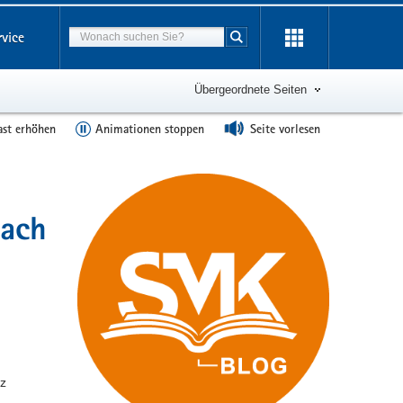
Suchbegriff
rvice
Suche starten
Übergeordnete Seiten
ast erhöhen
Animationen stoppen
Seite vorlesen
nach
tz