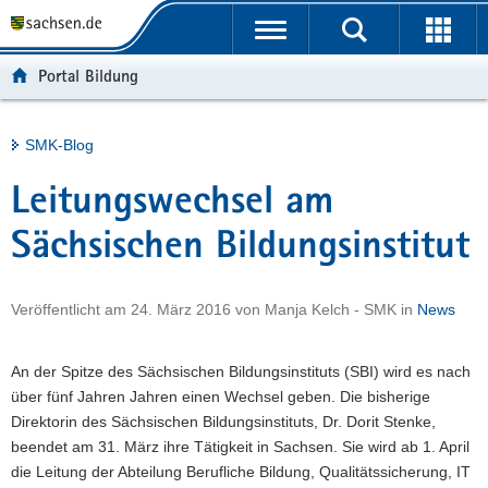
P
Portalübergreifende
o
H
Navigation
r
a
S
Portal Bildung
t
u
e
a
p
r
l
t
v
Hauptinhalt
SMK-Blog
ü
i
i
b
n
c
Leitungswechsel am
e
h
e
r
a
Sächsischen Bildungsinstitut
g
l
r
t
Veröffentlicht am
24. März 2016
von
Manja Kelch - SMK
in
News
e
i
f
An der Spitze des Sächsischen Bildungsinstituts (SBI) wird es nach
e
über fünf Jahren Jahren einen Wechsel geben. Die bisherige
n
Direktorin des Sächsischen Bildungsinstituts, Dr. Dorit Stenke,
d
beendet am 31. März ihre Tätigkeit in Sachsen. Sie wird ab 1. April
e
die Leitung der Abteilung Berufliche Bildung, Qualitätssicherung, IT
N