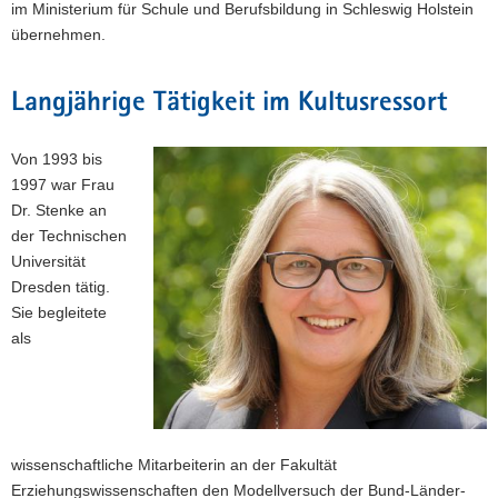
im Ministerium für Schule und Berufsbildung in Schleswig Holstein
a
übernehmen.
v
i
Langjährige Tätigkeit im Kultusressort
g
a
t
Von 1993 bis
i
1997 war Frau
o
Dr. Stenke an
n
der Technischen
Universität
Dresden tätig.
Sie begleitete
als
wissenschaftliche Mitarbeiterin an der Fakultät
Erziehungswissenschaften den Modellversuch der Bund-Länder-