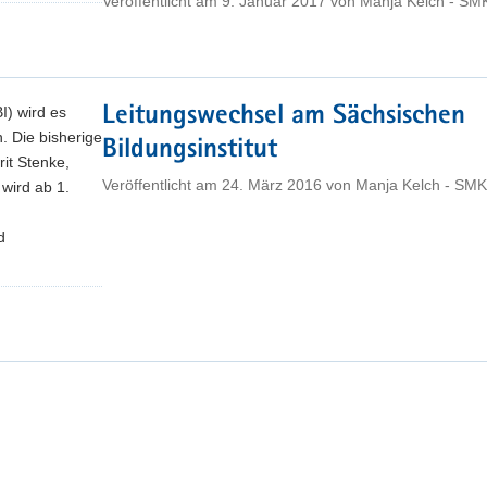
Veröffentlicht am
9. Januar 2017
von
Manja Kelch - SM
I) wird es
Leitungswechsel am Sächsischen
. Die bisherige
Bildungsinstitut
rit Stenke,
Veröffentlicht am
24. März 2016
von
Manja Kelch - SMK
 wird ab 1.
d