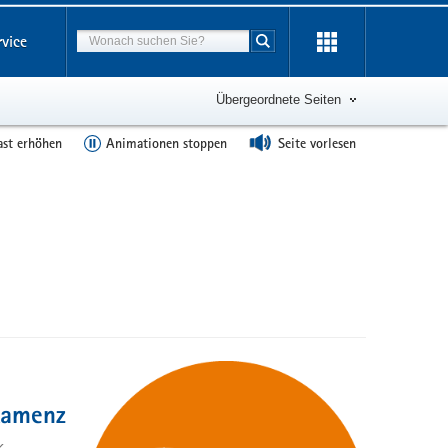
Suchbegriff
rvice
Suche starten
Übergeordnete Seiten
ast erhöhen
Animationen stoppen
Seite vorlesen
 Kamenz