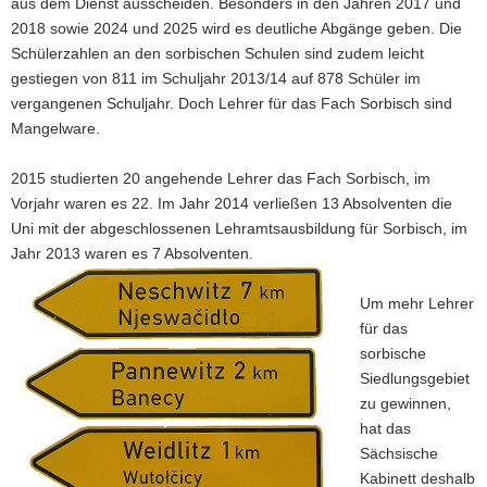
aus dem Dienst ausscheiden. Besonders in den Jahren 2017 und
a
2018 sowie 2024 und 2025 wird es deutliche Abgänge geben. Die
v
Schülerzahlen an den sorbischen Schulen sind zudem leicht
i
gestiegen von 811 im Schuljahr 2013/14 auf 878 Schüler im
g
vergangenen Schuljahr. Doch Lehrer für das Fach Sorbisch sind
a
Mangelware.
t
i
2015 studierten 20 angehende Lehrer das Fach Sorbisch, im
o
Vorjahr waren es 22. Im Jahr 2014 verließen 13 Absolventen die
n
Uni mit der abgeschlossenen Lehramtsausbildung für Sorbisch, im
Jahr 2013 waren es 7 Absolventen.
Um mehr Lehrer
für das
sorbische
Siedlungsgebiet
zu gewinnen,
hat das
Sächsische
Kabinett deshalb