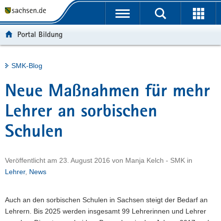
P
Portalübergreifende
o
H
Navigation
r
a
S
Portal Bildung
t
u
e
a
p
r
l
t
v
Hauptinhalt
SMK-Blog
ü
i
i
b
n
c
Neue Maßnahmen für mehr
e
h
e
r
a
Lehrer an sorbischen
g
l
Schulen
r
t
e
i
Veröffentlicht am
23. August 2016
von
Manja Kelch - SMK
in
f
Lehrer
,
News
e
n
d
Auch an den sorbischen Schulen in Sachsen steigt der Bedarf an
e
Lehrern. Bis 2025 werden insgesamt 99 Lehrerinnen und Lehrer
N