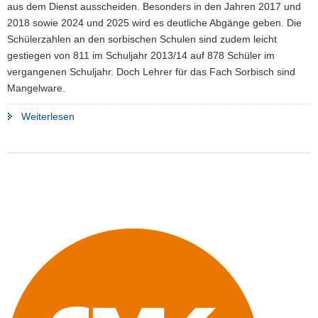
aus dem Dienst ausscheiden. Besonders in den Jahren 2017 und
a
2018 sowie 2024 und 2025 wird es deutliche Abgänge geben. Die
v
Schülerzahlen an den sorbischen Schulen sind zudem leicht
i
gestiegen von 811 im Schuljahr 2013/14 auf 878 Schüler im
g
vergangenen Schuljahr. Doch Lehrer für das Fach Sorbisch sind
a
Mangelware.
t
i
"Neue
Weiterlesen
o
Maßnahmen
n
für
mehr
Lehrer
an
sorbischen
Schulen"