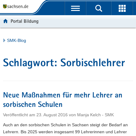
P
Portalübergreifende
o
H
Navigation
r
a
S
Portal Bildung
t
u
e
a
p
r
l
t
v
Hauptinhalt
SMK-Blog
ü
i
i
b
n
c
e
h
e
Schlagwort:
Sorbischlehrer
r
a
g
l
r
t
e
i
Neue Maßnahmen für mehr Lehrer an
f
sorbischen Schulen
e
Veröffentlicht am
23. August 2016
von
Manja Kelch - SMK
n
d
Auch an den sorbischen Schulen in Sachsen steigt der Bedarf an
e
Lehrern. Bis 2025 werden insgesamt 99 Lehrerinnen und Lehrer
N