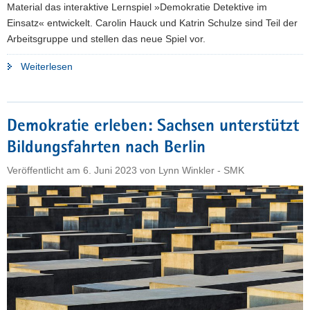
Material das interaktive Lernspiel »Demokratie Detektive im
Einsatz« entwickelt. Carolin Hauck und Katrin Schulze sind Teil der
Arbeitsgruppe und stellen das neue Spiel vor.
"Für
Weiterlesen
mehr
Demokratiebildung
im
Demokratie erleben: Sachsen unterstützt
Unterricht:
Bildungsfahrten nach Berlin
Neues,
interaktives
Veröffentlicht am
6. Juni 2023
von
Lynn Winkler - SMK
Lernspiel
ab
sofort
verfügbar"