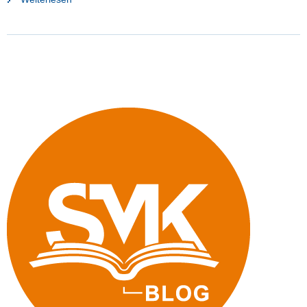
zur
Aktionswoche
»Schule.
Macht.
Demokratie.«"