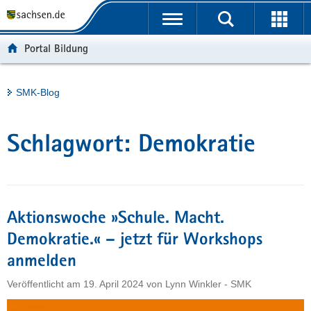
P
Portalübergreifende
o
H
Navigation
r
a
S
Portal Bildung
t
u
e
a
p
r
l
t
v
Hauptinhalt
SMK-Blog
ü
i
i
b
n
c
e
h
e
Schlagwort:
Demokratie
r
a
g
l
r
t
e
i
Aktionswoche »Schule. Macht.
f
Demokratie.« – jetzt für Workshops
e
anmelden
n
d
Veröffentlicht am
19. April 2024
von
Lynn Winkler - SMK
e
N