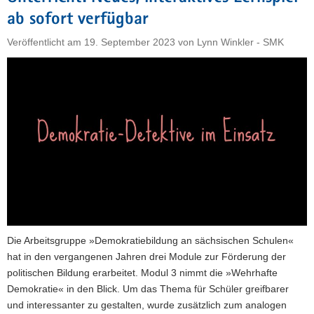
für
ab sofort verfügbar
Workshops
Veröffentlicht am
19. September 2023
von
Lynn Winkler - SMK
anmelden"
Die Arbeitsgruppe »Demokratiebildung an sächsischen Schulen«
hat in den vergangenen Jahren drei Module zur Förderung der
politischen Bildung erarbeitet. Modul 3 nimmt die »Wehrhafte
Demokratie« in den Blick. Um das Thema für Schüler greifbarer
und interessanter zu gestalten, wurde zusätzlich zum analogen