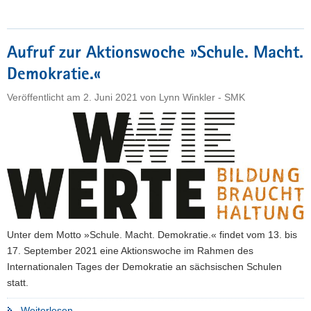
machen
uns
stark
Aufruf zur Aktionswoche »Schule. Macht.
für
Demokratie.«
eine
demokratische
Veröffentlicht am
2. Juni 2021
von
Lynn Winkler - SMK
Gesellschaft,
in
der
alle
Menschen
gleichwertig
sind
und
ohne
Unter dem Motto »Schule. Macht. Demokratie.« findet vom 13. bis
Angst
17. September 2021 eine Aktionswoche im Rahmen des
frei
Internationalen Tages der Demokratie an sächsischen Schulen
leben
statt.
können«"
"Aufruf
Weiterlesen