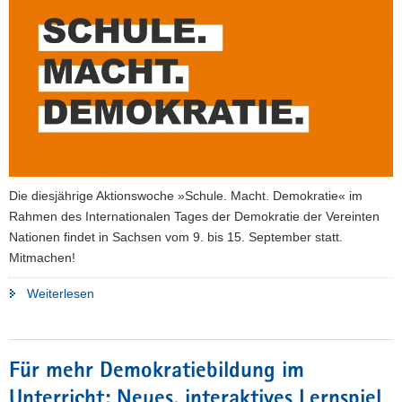
a
v
i
g
a
t
i
o
n
Die diesjährige Aktionswoche »Schule. Macht. Demokratie« im
Rahmen des Internationalen Tages der Demokratie der Vereinten
Nationen findet in Sachsen vom 9. bis 15. September statt.
Mitmachen!
"Aktionswoche
Weiterlesen
»Schule.
Macht.
Demokratie.«
Für mehr Demokratiebildung im
–
Unterricht: Neues, interaktives Lernspiel
jetzt