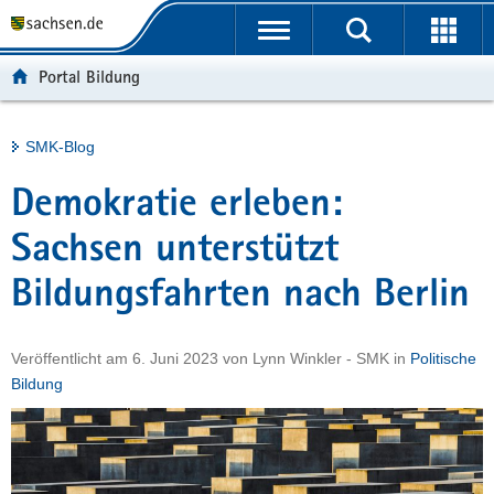
P
Portalübergreifende
o
H
Navigation
r
a
S
Portal Bildung
t
u
e
a
p
r
l
t
v
Hauptinhalt
SMK-Blog
ü
i
i
b
n
c
Demokratie erleben:
e
h
e
r
a
Sachsen unterstützt
g
l
Bildungsfahrten nach Berlin
r
t
e
i
Veröffentlicht am
6. Juni 2023
von
Lynn Winkler - SMK
in
Politische
f
Bildung
e
n
d
e
N