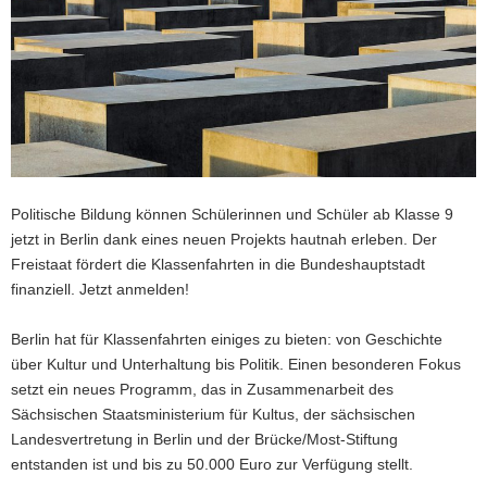
a
v
i
g
a
t
i
o
Politische Bildung können Schülerinnen und Schüler ab Klasse 9
n
jetzt in Berlin dank eines neuen Projekts hautnah erleben. Der
Freistaat fördert die Klassenfahrten in die Bundeshauptstadt
finanziell. Jetzt anmelden!
Berlin hat für Klassenfahrten einiges zu bieten: von Geschichte
über Kultur und Unterhaltung bis Politik. Einen besonderen Fokus
setzt ein neues Programm, das in Zusammenarbeit des
Sächsischen Staatsministerium für Kultus, der sächsischen
Landesvertretung in Berlin und der Brücke/Most-Stiftung
entstanden ist und bis zu 50.000 Euro zur Verfügung stellt.