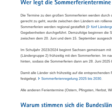
n
e
Wer legt die Sommerferientermine 
c
w
a
)
l
h
e
l
n
s
c
w
Die Termine zu den großen Sommerferien werden durch di
)
e
h
e
gerecht zu geht, wurde zwischen den Ländern ein rollier
l
s
c
Sommerferien werden regional gestaffelt (
fünf Länderg
n
e
h
)
Gegebenheiten durchgeführt. Demzufolge beginnen die S
l
s
n
zwischen dem 20. Juni und dem 15. September ausgesch
e
)
l
n
Im Schuljahr 2023/2024 beginnt Sachsen gemeinsam mit
)
(Ländergruppe 2) frühzeitig mit den Sommerferien. Im n
hinten, sodass die Sommerferien dann am 28. Juni 2025 
Damit alle Länder sich frühzeitig auf die entsprechenden
festgelegt.
Sommerferienregelung 2025 bis 2030
.
Alle anderen Ferientermine (Ostern, Pfingsten, Herbst, Wi
Warum stimmen sich die Bundeslän