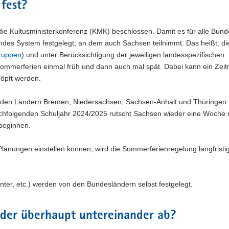
fest?
e Kultusministerkonferenz (KMK) beschlossen. Damit es für alle Bund
endes System festgelegt, an dem auch Sachsen teilnimmt. Das heißt, di
ruppen
) und unter Berücksichtigung der jeweiligen landesspezifischen
ommerferien einmal früh und dann auch mal spät. Dabei kann ein Zei
öpft werden.
 den Ländern Bremen, Niedersachsen, Sachsen-Anhalt und Thüringen
achfolgenden Schuljahr 2024/2025 rutscht Sachsen wieder eine Woche
beginnen.
 Planungen einstellen können, wird die Sommerferienregelung langfristi
nter, etc.) werden von den Bundesländern selbst festgelegt.
der überhaupt untereinander ab?