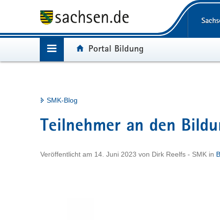
Portalübergreifende
P
Navigation
o
H
Sachs
r
a
S
t
u
e
Portalnavigation
Portal:
Portal Bildung
(in
Bildung
a
p
r
eigenes
l
t
v
Web-
(
Bildungsland 2030
ü
i
i
i
Portal
b
n
c
n
(
Kindertagesbetreuung
wechseln)
e
h
e
Hauptinhalt
SMK-Blog
e
i
r
a
i
n
(
Schule und Ausbildung
g
l
g
e
Teilnehmer an den Bildu
i
r
t
e
i
n
(
Prävention im Team (PiT)
n
e
g
e
i
e
e
i
i
Veröffentlicht am
14. Juni 2023
n
von
Dirk Reelfs - SMK
in
B
(
Migration und Integration
s
n
g
f
e
i
W
e
e
i
e
n
(
Medienbildung
e
s
n
g
e
n
i
b
W
e
e
i
n
d
(
Politische Bildung
-
e
s
n
g
e
i
e
P
b
W
e
e
i
n
o
N