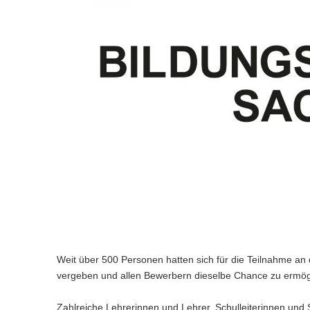
BNE - Bildung für nachhaltige
-
e
s
n
g
e
r
(
Entwicklung
P
a
b
W
e
e
i
t
i
o
-
v
e
s
n
g
a
n
r
(
Lehrkräftebildung
P
b
i
W
e
e
l
e
t
i
o
-
e
g
s
n
w
i
a
n
r
(
Weiterbildung
P
b
W
a
e
e
g
l
e
t
i
o
-
e
s
t
c
e
w
i
a
n
r
Beratung und Unterstützung
P
b
W
h
n
i
e
g
l
e
t
o
-
e
s
e
c
e
o
w
i
a
r
Geschützter Bereich
P
b
e
s
h
n
e
g
n
l
t
o
-
l
W
s
e
c
e
w
a
r
Hilfe bei Anmeldeproblemen
P
n
e
e
s
h
n
e
l
t
o
)
b
l
W
s
e
c
w
a
r
-
n
e
e
s
h
e
l
t
P
)
b
l
W
s
c
w
a
o
-
n
e
e
h
e
l
r
P
)
b
l
s
c
w
t
o
-
n
e
h
Weit über 500 Personen hatten sich für die Teilnahme an
e
a
r
P
)
l
s
c
vergeben und allen Bewerbern dieselbe Chance zu ermög
l
t
o
n
e
h
w
a
r
)
l
s
e
l
Zahlreiche Lehrerinnen und Lehrer, Schulleiterinnen und S
t