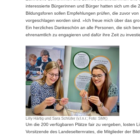
n
e
c
w
a
interessierte Bürgerinnen und Bürger hatten sich um die 2
)
l
h
e
l
Bildungsforen sollen Empfehlungen prüfen, die zuvor von
n
s
c
w
vorgeschlagen worden sind. »Ich freue mich über das gro
)
e
h
e
Ein herzliches Dankeschön an alle Personen, die sich be
l
s
c
n
ehrenamtlich zu engagieren und dafür ihre Zeit zu investie
e
h
)
l
s
n
e
)
l
n
)
Lilly Härtig und Sara Schlüter (v.l.n.r.; Foto: SMK)
Um die 200 verfügbaren Plätze fair zu vergeben, losten Li
Vorsitzende des Landeselternrates, die Mitglieder der Bil