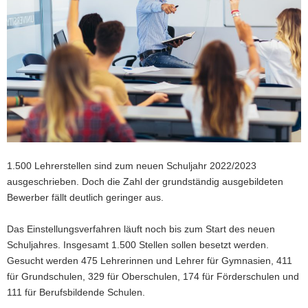
a
v
i
g
a
t
i
o
n
1.500 Lehrerstellen sind zum neuen Schuljahr 2022/2023
ausgeschrieben. Doch die Zahl der grundständig ausgebildeten
Bewerber fällt deutlich geringer aus.
Das Einstellungsverfahren läuft noch bis zum Start des neuen
Schuljahres. Insgesamt 1.500 Stellen sollen besetzt werden.
Gesucht werden 475 Lehrerinnen und Lehrer für Gymnasien, 411
für Grundschulen, 329 für Oberschulen, 174 für Förderschulen und
111 für Berufsbildende Schulen.