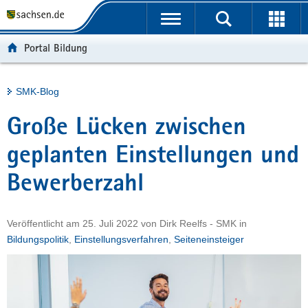
P
Portalübergreifende
o
H
Navigation
r
a
S
Portal Bildung
t
u
e
a
p
r
l
t
v
Hauptinhalt
SMK-Blog
ü
i
i
b
n
c
Große Lücken zwischen
e
h
e
r
a
geplanten Einstellungen und
g
l
Bewerberzahl
r
t
e
i
Veröffentlicht am
25. Juli 2022
von
Dirk Reelfs - SMK
in
f
Bildungspolitik
,
Einstellungsverfahren
,
Seiteneinsteiger
e
n
d
e
N