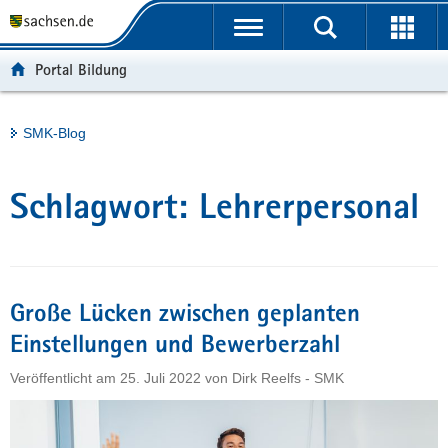
P
Portalübergreifende
o
H
Navigation
r
a
S
Portal Bildung
t
u
e
a
p
r
l
t
v
Hauptinhalt
SMK-Blog
ü
i
i
b
n
c
e
h
e
Schlagwort:
Lehrerpersonal
r
a
g
l
r
t
e
i
Große Lücken zwischen geplanten
f
Einstellungen und Bewerberzahl
e
Veröffentlicht am
25. Juli 2022
von
Dirk Reelfs - SMK
n
d
e
N