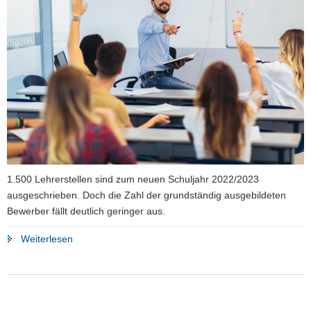
a
v
i
g
a
t
i
o
n
1.500 Lehrerstellen sind zum neuen Schuljahr 2022/2023
ausgeschrieben. Doch die Zahl der grundständig ausgebildeten
Bewerber fällt deutlich geringer aus.
"Große
Weiterlesen
Lücken
zwischen
geplanten
Einstellungen