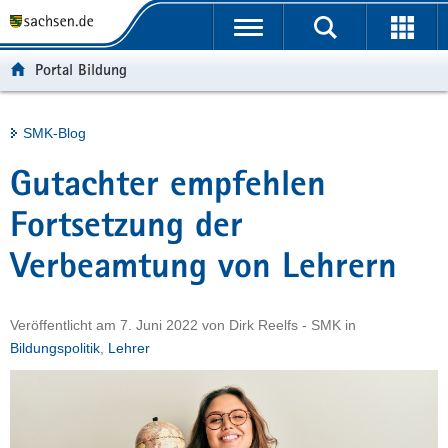
P
Portalübergreifende
o
H
Navigation
r
a
S
Portal Bildung
t
u
e
a
p
r
l
t
v
Hauptinhalt
SMK-Blog
ü
i
i
b
n
c
Gutachter empfehlen
e
h
e
r
a
Fortsetzung der
g
l
Verbeamtung von Lehrern
r
t
e
i
Veröffentlicht am
7. Juni 2022
von
Dirk Reelfs - SMK
in
f
Bildungspolitik
,
Lehrer
e
n
d
e
N