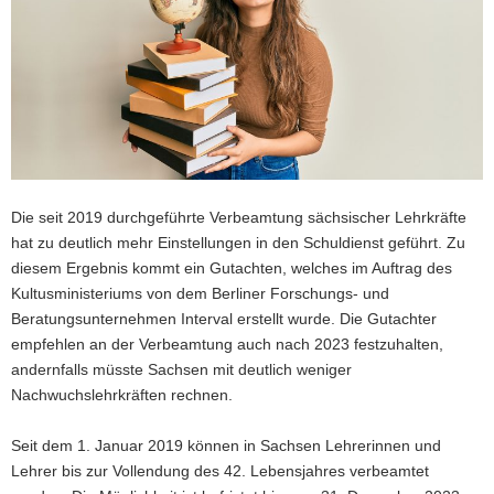
a
v
i
g
a
t
i
o
Die seit 2019 durchgeführte Verbeamtung sächsischer Lehrkräfte
n
hat zu deutlich mehr Einstellungen in den Schuldienst geführt. Zu
diesem Ergebnis kommt ein Gutachten, welches im Auftrag des
Kultusministeriums von dem Berliner Forschungs- und
Beratungsunternehmen Interval erstellt wurde. Die Gutachter
empfehlen an der Verbeamtung auch nach 2023 festzuhalten,
andernfalls müsste Sachsen mit deutlich weniger
Nachwuchslehrkräften rechnen.
Seit dem 1. Januar 2019 können in Sachsen Lehrerinnen und
Lehrer bis zur Vollendung des 42. Lebensjahres verbeamtet