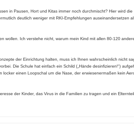
sen in Pausen, Hort und Kitas immer noch durchmischt? Hier wird die
vermutlich deutlich weniger mit RKI-Empfehlungen auseinandersetzen a
ten wollen. Ich verstehe nicht, warum mein Kind mit allen 80-120 ander
onzepte der Einrichtung halten, muss ich Ihnen wahrscheinlich nicht sa
rbei. Die Schule hat einfach ein Schild („Hände desinfizieren!“) aufge
pieren locker einen Loopschal um die Nase, der erwiesenermaßen kein Ae
nteresse der Kinder, das Virus in die Familien zu tragen und ein Elterntei