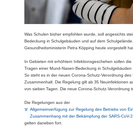
n
e
c
w
a
)
l
h
e
l
n
s
c
w
)
e
h
e
l
s
c
n
e
Was Schulen bisher empfohlen wurde, soll angesichts ste
h
)
l
s
Bedeckung in Schulgebäuden und auf dem Schulgelände. 
n
e
Gesundheitsministerin Petra Köpping heute vorgestellt hat
)
l
n
In Gebieten mit erhöhtem Infektionsgeschehen sollen di
)
Tragen einer Mund-Nasen-Bedeckung in Schulgebäuden und
So steht es in der neuen Corona-Schutz-Verordnung des S
Zusammenhalt. Die Regelung gilt ab 35 Neuinfektionen au
von sieben Tagen. Die neue Corona-Schutz-Verordnung tri
Die Regelungen aus der
Allgemeinverfügung zur Regelung des Betriebs von Ei
Zusammenhang mit der Bekämpfung der SARS-CoV-
gelten daneben fort.