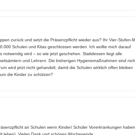
pen zurück und setzt die Präsenzpflicht wieder aus? Ihr Vier-Stufen-M
100.000 Schulen und Kitas geschlossen werden. Ich wollte mich darauf
notwendig wird – so wie jetzt geschehen. Stattdessen liegt alle
dheitsämtern und Lehrern. Die bisherigen Hygienemaßnahmen sind nich
m wird jetzt nicht gehandelt, damit die Schulen wirklich offen bleiben
um die Kinder zu schützen?
Präsenzpflicht an Schulen wenn Kinder/ Schüler Vorerkrankungen habe
halt leben). Vielen Dank und schönes Wochenende.