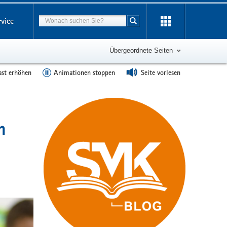
Suchbegriff
rvice
Suche starten
Übergeordnete Seiten
ast erhöhen
Animationen stoppen
Seite vorlesen
n