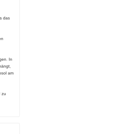
ls das
en
gen. In
hängt,
rosol am
l zu