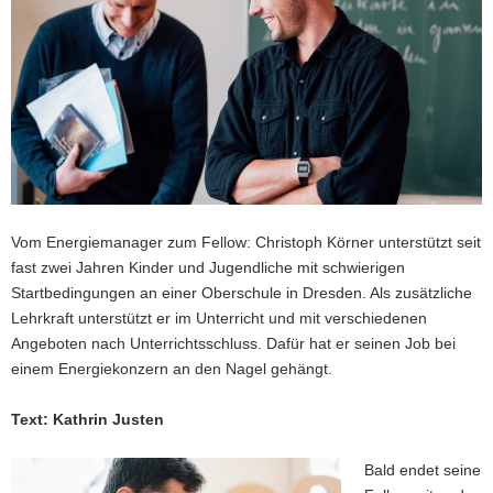
a
v
i
g
a
t
i
o
n
Vom Energiemanager zum Fellow: Christoph Körner unterstützt seit
fast zwei Jahren Kinder und Jugendliche mit schwierigen
Startbedingungen an einer Oberschule in Dresden. Als zusätzliche
Lehrkraft unterstützt er im Unterricht und mit verschiedenen
Angeboten nach Unterrichtsschluss. Dafür hat er seinen Job bei
einem Energiekonzern an den Nagel gehängt.
Text: Kathrin Justen
Bald endet seine