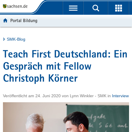
P
Portalübergreifende
o
H
Navigation
r
a
S
Portal Bildung
t
u
e
a
p
r
l
t
v
Hauptinhalt
SMK-Blog
ü
i
i
b
n
c
Teach First Deutschland: Ein
e
h
e
r
a
Gespräch mit Fellow
g
l
Christoph Körner
r
t
e
i
Veröffentlicht am
24. Juni 2020
von
Lynn Winkler - SMK
in
Interview
f
e
n
d
e
N