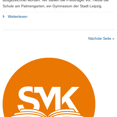
Schule am Palmengarten, ein Gymnasium der Stadt Leipzig.
"»Du
Weiterlesen
bist,
was
du
Nächste Seite »
isst«"