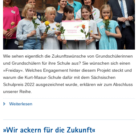
a
v
i
g
a
t
i
Wie sehen eigentlich die Zukunftswünsche von Grundschülerinnen
o
und Grundschülern für ihre Schule aus? Sie wünschen sich einen
n
»Freiday«. Welches Engagement hinter diesem Projekt steckt und
warum die Kurt-Masur-Schule dafür mit dem Sächsischen
Schulpreis 2022 ausgezeichnet wurde, erklären wir zum Abschluss
unserer Reihe.
"»Freiday«"
Weiterlesen
»Wir ackern für die Zukunft«