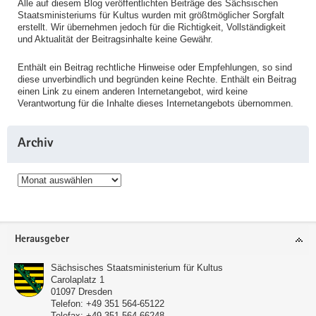
Alle auf diesem Blog veröffentlichten Beiträge des Sächsischen
Staatsministeriums für Kultus wurden mit größtmöglicher Sorgfalt
erstellt. Wir übernehmen jedoch für die Richtigkeit, Vollständigkeit
und Aktualität der Beitragsinhalte keine Gewähr.
Enthält ein Beitrag rechtliche Hinweise oder Empfehlungen, so sind
diese unverbindlich und begründen keine Rechte. Enthält ein Beitrag
einen Link zu einem anderen Internetangebot, wird keine
Verantwortung für die Inhalte dieses Internetangebots übernommen.
Archiv
Archiv
Service
Herausgeber
Sächsisches Staatsministerium für Kultus
Carolaplatz 1
01097
Dresden
Telefon:
+49 351 564-65122
Telefax:
+49 351 564-66248