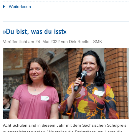
"»Eine
Weiterlesen
Schule
für
alle«"
»Du bist, was du isst«
Veröffentlicht am
24. Mai 2022
von
Dirk Reelfs - SMK
Acht Schulen sind in diesem Jahr mit dem Sächsischen Schulpreis
ausgezeichnet worden. Wir stellen die Preisträger vor. Heute die