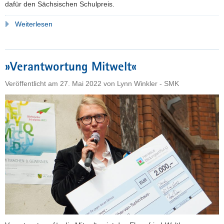
dafür den Sächsischen Schulpreis.
"»High
Weiterlesen
Five«
–
Grundschule
»Verantwortung Mitwelt«
produziert
Podcast"
Veröffentlicht am
27. Mai 2022
von
Lynn Winkler - SMK