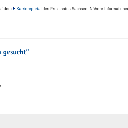
auf dem
Karriereportal
des Freistaates Sachsen. Nähere Information
n gesucht
”
n.