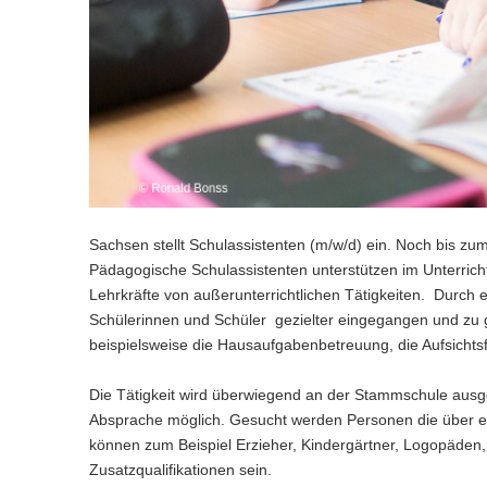
n
e
c
w
a
)
l
h
e
l
n
s
c
w
)
e
h
e
l
s
c
n
e
h
)
l
s
n
e
)
l
n
)
Sachsen stellt Schulassistenten (m/w/d) ein. Noch bis zu
Pädagogische Schulassistenten unterstützen im Unterrich
Lehrkräfte von außerunterrichtlichen Tätigkeiten. Durch e
Schülerinnen und Schüler gezielter eingegangen und zu
beispielsweise die Hausaufgabenbetreuung, die Aufsichts
Die Tätigkeit wird überwiegend an der Stammschule ausge
Absprache möglich. Gesucht werden Personen die über e
können zum Beispiel Erzieher, Kindergärtner, Logopäden
Zusatzqualifikationen sein.