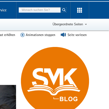
Suchbegriff
rvice
Suche starten
Übergeordnete Seiten
ast erhöhen
Animationen stoppen
Seite vorlesen