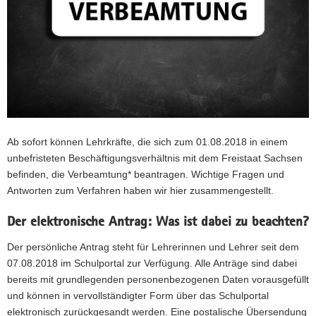
a
v
i
g
a
t
i
o
Ab sofort können Lehrkräfte, die sich zum 01.08.2018 in einem
n
unbefristeten Beschäftigungsverhältnis mit dem Freistaat Sachsen
befinden, die Verbeamtung* beantragen. Wichtige Fragen und
Antworten zum Verfahren haben wir hier zusammengestellt.
Der elektronische Antrag: Was ist dabei zu beachten?
Der persönliche Antrag steht für Lehrerinnen und Lehrer seit dem
07.08.2018 im Schulportal zur Verfügung. Alle Anträge sind dabei
bereits mit grundlegenden personenbezogenen Daten vorausgefüllt
und können in vervollständigter Form über das Schulportal
elektronisch zurückgesandt werden. Eine postalische Übersendung