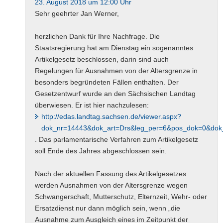
23. August 2018 um 12:00 Uhr
Sehr geehrter Jan Werner,
herzlichen Dank für Ihre Nachfrage. Die
Staatsregierung hat am Dienstag ein sogenanntes
Artikelgesetz beschlossen, darin sind auch
Regelungen für Ausnahmen von der Altersgrenze in
besonders begründeten Fällen enthalten. Der
Gesetzentwurf wurde an den Sächsischen Landtag
überwiesen. Er ist hier nachzulesen:
http://edas.landtag.sachsen.de/viewer.aspx?
dok_nr=14443&dok_art=Drs&leg_per=6&pos_dok=0&dok_
. Das parlamentarische Verfahren zum Artikelgesetz
soll Ende des Jahres abgeschlossen sein.
Nach der aktuellen Fassung des Artikelgesetzes
werden Ausnahmen von der Altersgrenze wegen
Schwangerschaft, Mutterschutz, Elternzeit, Wehr- oder
Ersatzdienst nur dann möglich sein, wenn „die
Ausnahme zum Ausgleich eines im Zeitpunkt der