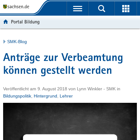
P
Portalübergreifende
o
H
Navigation
r
a
S
Portal Bildung
t
u
e
a
p
r
l
t
v
Hauptinhalt
SMK-Blog
ü
i
i
b
n
c
Anträge zur Verbeamtung
e
h
e
r
a
können gestellt werden
g
l
r
t
Veröffentlicht am
9. August 2018
von
Lynn Winkler - SMK
in
e
Bildungspolitik
,
Hintergrund
,
Lehrer
i
f
e
n
d
e
N