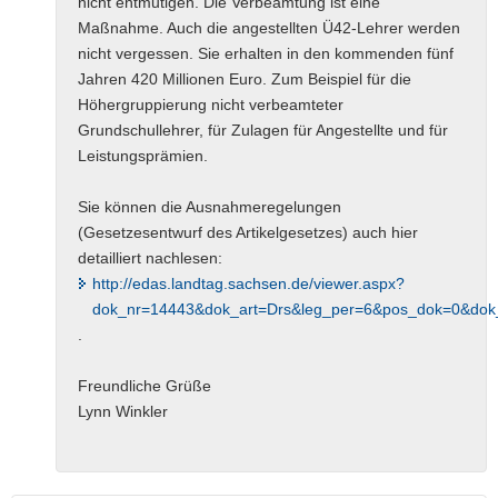
nicht entmutigen. Die Verbeamtung ist eine
Maßnahme. Auch die angestellten Ü42-Lehrer werden
nicht vergessen. Sie erhalten in den kommenden fünf
Jahren 420 Millionen Euro. Zum Beispiel für die
Höhergruppierung nicht verbeamteter
Grundschullehrer, für Zulagen für Angestellte und für
Leistungsprämien.
Sie können die Ausnahmeregelungen
(Gesetzesentwurf des Artikelgesetzes) auch hier
detailliert nachlesen:
http://edas.landtag.sachsen.de/viewer.aspx?
dok_nr=14443&dok_art=Drs&leg_per=6&pos_dok=0&dok_
.
Freundliche Grüße
Lynn Winkler