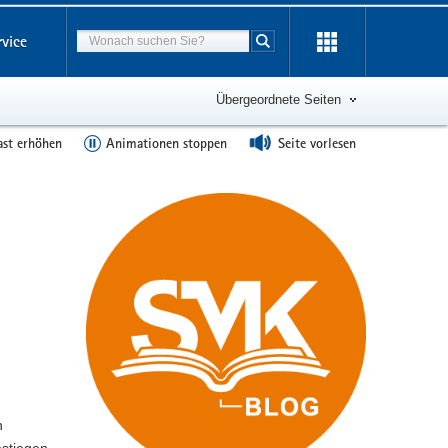
Suchbegriff
rvice
Suche starten
Übergeordnete Seiten
ast erhöhen
Animationen stoppen
Seite vorlesen
n