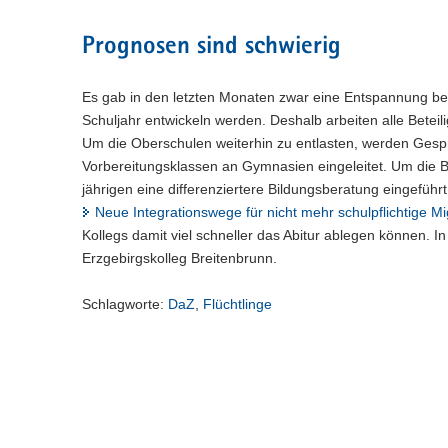
n
e
c
w
a
)
l
h
e
l
Prognosen sind schwierig
n
s
c
w
)
e
h
e
l
s
c
Es gab in den letzten Monaten zwar eine Entspannung bei
n
e
h
Schuljahr entwickeln werden. Deshalb arbeiten alle Beteil
)
l
s
Um die Oberschulen weiterhin zu entlasten, werden Gesprä
n
e
Vorbereitungsklassen an Gymnasien eingeleitet. Um die BS
)
l
jährigen eine differenziertere Bildungsberatung eingeführ
n
Neue Integrationswege für nicht mehr schulpflichtige M
)
Kollegs damit viel schneller das Abitur ablegen können. I
Erzgebirgskolleg Breitenbrunn.
Schlagworte:
DaZ
,
Flüchtlinge