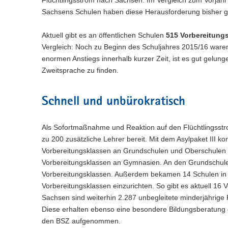
BNE - Bildung für nachhaltige
Flüchtlingsstrom nach Sachsen. Im Vergleich zum Vorjahr 
-
e
s
n
g
e
r
(
Entwicklung
P
a
Sachsens Schulen haben diese Herausforderung bisher gut
b
W
e
e
i
t
i
o
-
v
e
s
n
g
a
n
r
(
Lehrkräftebildung
P
b
i
Aktuell gibt es an öffentlichen Schulen
W
515
Vorbereitung
e
e
l
e
t
i
o
-
e
g
Vergleich: Noch zu Beginn des Schuljahres 2015/16 waren
s
n
w
i
a
n
r
(
Weiterbildung
P
b
W
a
enormen Anstiegs innerhalb kurzer Zeit, ist es gut gelung
e
e
g
l
e
t
i
o
-
e
s
t
c
Zweitsprache zu finden.
e
w
i
a
n
r
Beratung und Unterstützung
P
b
W
h
n
i
e
g
l
e
t
o
-
e
s
e
c
e
o
w
i
a
r
Geschützter Bereich
P
b
Schnell und unbürokratisch
e
s
h
n
e
g
n
l
t
o
-
l
W
s
e
c
e
w
a
r
Hilfe bei Anmeldeproblemen
P
n
e
e
s
h
n
e
l
Als Sofortmaßnahme und Reaktion auf den Flüchtlingsstrom 
t
o
)
b
l
W
s
e
c
w
a
zu 200 zusätzliche Lehrer bereit. Mit dem Asylpaket III 
r
-
n
e
e
s
h
e
l
t
Vorbereitungsklassen an Grundschulen und Oberschulen ei
P
)
b
l
W
s
c
w
a
o
Vorbereitungsklassen an Gymnasien. An den Grundschule
-
n
e
e
h
e
l
r
P
Vorbereitungsklassen. Außerdem bekamen 14 Schulen in f
)
b
l
s
c
w
t
o
-
Vorbereitungsklassen einzurichten. So gibt es aktuell 16 V
n
e
h
e
a
r
P
)
Sachsen sind weiterhin 2.287 unbegleitete minderjährige
l
s
c
l
t
o
n
Diese erhalten ebenso eine besondere Bildungsberatung 
e
h
w
a
r
)
l
den BSZ aufgenommen.
s
e
l
t