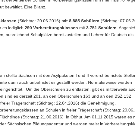
ist der Anteil der Schüler in Vorbereitungsklassen um mehr als 70 % g
 bewältigt. Eine Bilanz.
sklassen
(Stichtag: 20.06.2016)
mit
8.885
Schülern
(Stichtag: 07.06.
 es lediglich
290 Vorbereitungsklassen
mit
3.751 Schülern
. Angesic
en, ausreichend Schulplätze bereitzustellen und Lehrer für Deutsch als
stellte Sachsen mit den Asylpaketen I und II vorerst befristete Stellen
konnte dann auch unbefristet eingestellt werden. Normalerweise werden
ngerichtet. Um die Oberschulen zu entlasten, gibt es mittlerweile au
n sind es derzeit 201, an den Oberschulen 163 und an den BSZ 132
reier Trägerschaft (Stichtag: 22.04.2016) die Genehmigung,
orbereitungsklassen an Schulen in freier Trägerschaft (Stichtag: 20.06.
 Flüchtlinge (Stichtag: 21.06.2016) in Obhut. Am 01.11.2015 waren es 
der Sächsischen Bildungsagentur und werden meist in Vorbereitungsk