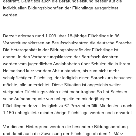
gestrafft. Damit soll auch die Beratungsleistung besser auf die
a
individuellen Bildungsbiografien der Flüchtlinge ausgerichtet
v
werden.
i
g
a
Derzeit erlernen rund 1.009 über 18-jährige Flüchtlinge in 96
t
Vorbereitungsklassen an Berufsschulzentren die deutsche Sprache.
i
Die Heterogenität in der Bildungsbiografie der Flüchtlinge ist
o
enorm. In den Vorbereitungsklassen der Berufsschulzentren
n
werden vom jugendlichen Analphabeten über Schüler, die in ihrem
Heimatland kurz vor dem Abitur standen, bis zum nicht mehr
schulpflichtigen Flüchtling, der lediglich einen Sprachkurs besuchen
möchte, alle unterrichtet. Diese Situation ist angesichts weiter
steigender Flüchtlingszahlen nicht mehr tragbar. So hat Sachsen
seine Aufnahmequote von unbegleiteten minderjährigen
Flüchtlingen derzeit lediglich zu 67 Prozent erfüllt. Mindestens noch
1.150 unbegleitete minderjährige Flüchtlinge werden noch erwartet.
Vor diesem Hintergrund werden die besondere Bildungsberatung
und damit auch die Zuweisung der Flüchtlinge ab dem 1. März