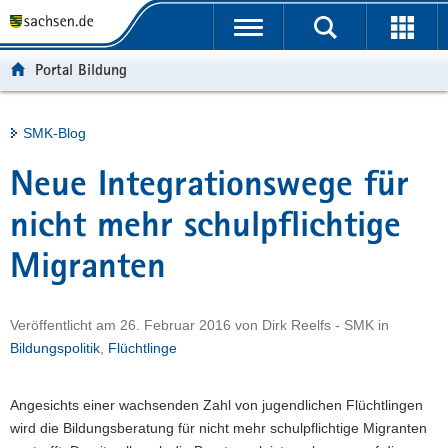
P
Portalübergreifende
o
H
Navigation
r
a
S
Portal Bildung
t
u
e
a
p
r
l
t
v
Hauptinhalt
SMK-Blog
ü
i
i
b
n
c
Neue Integrationswege für
e
h
e
r
a
nicht mehr schulpflichtige
g
l
Migranten
r
t
e
i
Veröffentlicht am
26. Februar 2016
von
Dirk Reelfs - SMK
in
f
Bildungspolitik
,
Flüchtlinge
e
n
d
Angesichts einer wachsenden Zahl von jugendlichen Flüchtlingen
e
wird die Bildungsberatung für nicht mehr schulpflichtige Migranten
N