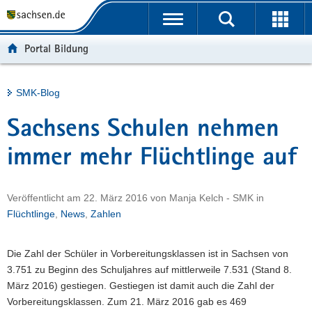
P
Portalübergreifende
o
H
Navigation
r
a
S
Portal Bildung
t
u
e
a
p
r
l
t
v
Hauptinhalt
SMK-Blog
ü
i
i
b
n
c
Sachsens Schulen nehmen
e
h
e
r
a
immer mehr Flüchtlinge auf
g
l
r
t
Veröffentlicht am
22. März 2016
von
Manja Kelch - SMK
in
e
Flüchtlinge
,
News
,
Zahlen
i
f
e
Die Zahl der Schüler in Vorbereitungsklassen ist in Sachsen von
n
3.751 zu Beginn des Schuljahres auf mittlerweile 7.531 (Stand 8.
d
März 2016) gestiegen. Gestiegen ist damit auch die Zahl der
e
Vorbereitungsklassen. Zum 21. März 2016 gab es 469
N