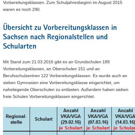
Vorbereitungsklassen. Zum Schuljahresbeginn im August 2015
a
waren es noch 290.
v
i
Übersicht zu Vorbereitungsklassen in
g
a
Sachsen nach Regionalstellen und
t
Schularten
i
o
Mit Stand zum 21.03.2016 gibt es an Grundschulen 189
n
Vorbereitungsklassen, an Oberschulen 151 und an
Berufsschulzentren 122 Vorbereitungsklassen. Es wurde auch an
sieben Gymnasien eine Vorbereitungsklasse eingerichtet, um
naheliegende Oberschulen zu entlasten. Außerdem haben sieben
freie Schulen Vorbereitungsklassen eingerichtet.