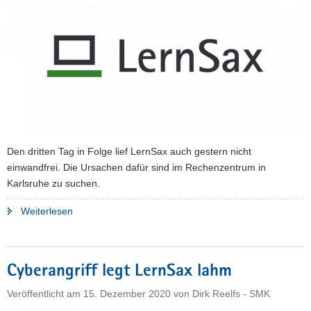
a
v
i
g
a
t
i
o
n
Den dritten Tag in Folge lief LernSax auch gestern nicht
einwandfrei. Die Ursachen dafür sind im Rechenzentrum in
Karlsruhe zu suchen.
"LernSax:
Weiterlesen
Folgen
der
Cyberattacken
Cyberangriff legt LernSax lahm
wirken
nach
Veröffentlicht am
15. Dezember 2020
von
Dirk Reelfs - SMK
–