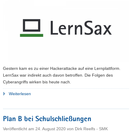
Softwarefehler
im
Rechenzentrum
nur
schwer
zu
umgehen"
Gestern kam es zu einer Hackerattacke auf eine Lernplattform.
LernSax war indirekt auch davon betroffen. Die Folgen des
Cyberangriffs wirken bis heute nach.
"Cyberangriff
Weiterlesen
legt
LernSax
lahm"
Plan B bei Schulschließungen
Veröffentlicht am
24. August 2020
von
Dirk Reelfs - SMK