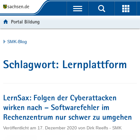
P
Portalübergreifende
o
H
Navigation
r
a
S
Portal Bildung
t
u
e
a
p
r
l
t
v
Hauptinhalt
SMK-Blog
ü
i
i
b
n
c
e
h
e
Schlagwort:
Lernplattform
r
a
g
l
r
t
e
i
LernSax: Folgen der Cyberattacken
f
wirken nach – Softwarefehler im
e
Rechenzentrum nur schwer zu umgehen
n
d
Veröffentlicht am
17. Dezember 2020
von
Dirk Reelfs - SMK
e
N