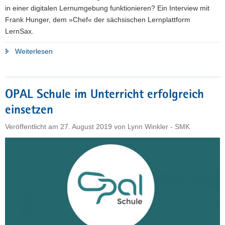
in einer digitalen Lernumgebung funktionieren? Ein Interview mit
Frank Hunger, dem »Chef« der sächsischen Lernplattform
LernSax.
"Mehr
Weiterlesen
als
nur
ein
OPAL Schule im Unterricht erfolgreich
Corona-
einsetzen
Lern-
Werkzeug:
Veröffentlicht am
27. August 2019
von
Lynn Winkler - SMK
Ein
Überblick
zur
Lernplattform
LernSax"